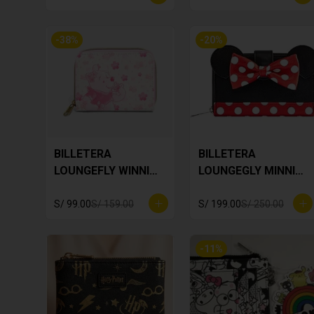
-
38
%
-
20
%
BILLETERA
BILLETERA
LOUNGEFLY WINNIE
LOUNGEGLY MINNIE
THE POOH
MOUSE
S/ 99.00
S/ 159.00
S/ 199.00
S/ 250.00
-
11
%