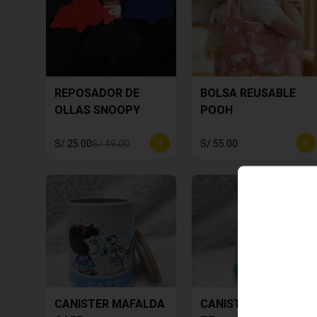
REPOSADOR DE
BOLSA REUSABLE
OLLAS SNOOPY
POOH
S/ 25.00
S/ 49.00
S/ 55.00
CANISTER MAFALDA
CANISTER MAFALDA