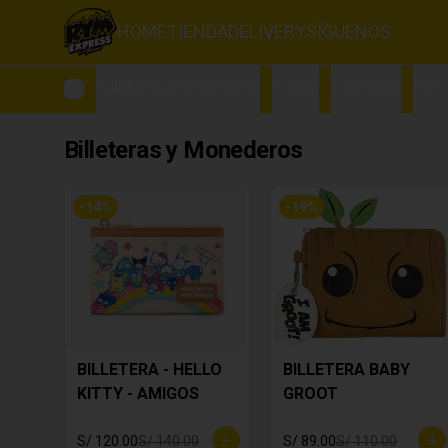
HOME
TIENDA
DELIVERY
SÍGUENOS
Billeteras y Monederos
Cocina
Lapiceros
PRE
Billeteras y Monederos
-
14
%
-
19
%
BILLETERA - HELLO
BILLETERA BABY
KITTY - AMIGOS
GROOT
S/ 120.00
S/ 140.00
S/ 89.00
S/ 110.00