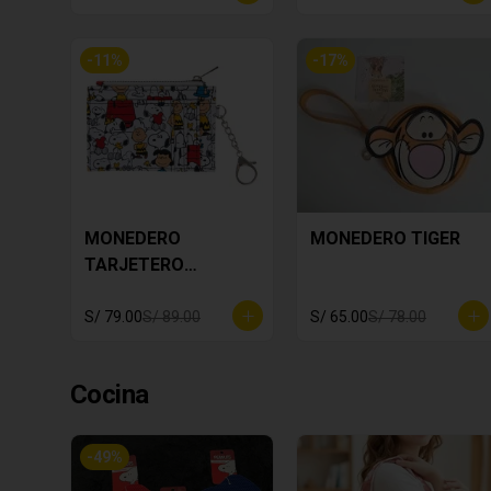
-
11
%
-
17
%
MONEDERO
MONEDERO TIGER
TARJETERO
SNOOPY BLANCO
S/ 79.00
S/ 89.00
S/ 65.00
S/ 78.00
Cocina
-
49
%