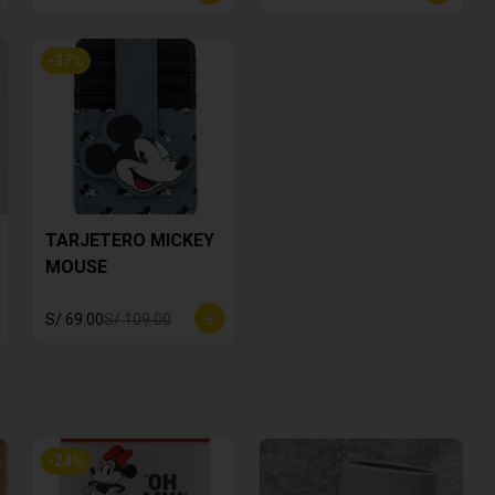
-
37
%
TARJETERO MICKEY
MOUSE
S/ 69.00
S/ 109.00
-
24
%