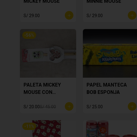
MICKEY MOUSE
MINNIE MOUSE
S/ 29.00
S/ 29.00
-
56
%
PALETA MICKEY
PAPEL MANTECA
MOUSE CON
BOB ESPONJA
CORTADOR DE
GALLETA
S/ 20.00
S/ 45.00
S/ 25.00
-
11
%