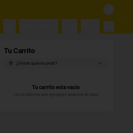
Login
Tazas
Articulos del hogar
Imanes
Mousepad
NAVIDAD
R
Tu Carrito
¿Dónde quieres pedir?
Tu carrito esta vacío
Los productos que agregues aparecerán aquí