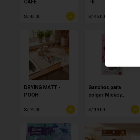
CAFE
TE
S/ 45.00
S/ 45.00
DRYING MATT -
Ganchos para
POOH
colgar Mickey
Mouse
S/ 79.00
S/ 19.00