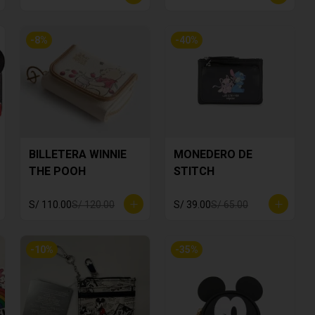
-
8
%
-
40
%
BILLETERA WINNIE
MONEDERO DE
THE POOH
STITCH
S/ 110.00
S/ 120.00
S/ 39.00
S/ 65.00
-
10
%
-
35
%