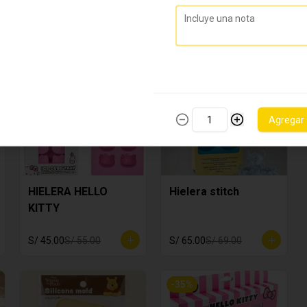
BOB ESPONJA
ESTAMPADOR
HELLO KITTY
S/ 35.00
S/ 45.00
S/ 20.00
-
18
%
-
6
%
Agregar
HIELERA HELLO
Hielera stitch
KITTY
S/ 45.00
S/ 55.00
S/ 65.00
S/ 69.00
-
35
%