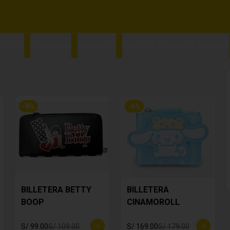
 VENTA
Accesorios
Cuadernos
Mochilas, Carteras y Morrales
-
9
%
-
6
%
BILLETERA BETTY
BILLETERA
BOOP
CINAMOROLL
S/ 99.00
S/ 109.00
S/ 169.00
S/ 179.00