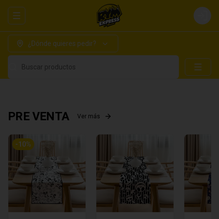
Abrir menu de navegación
Login
¿Dónde quieres pedir?
Buscar productos
PRE VENTA
Ver más
-
10
%