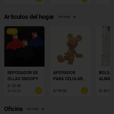
Articulos del hogar
Ver más
-
49
%
REPOSADOR DE
APOYADOR
BOLSA 
OLLAS SNOOPY
PARA CELULAR
ALMAC
MICKEY MOUSE
TO - P
S/ 25.00
S/ 49.00
S/ 99.00
S/ 45.00
Oficina
Ver más