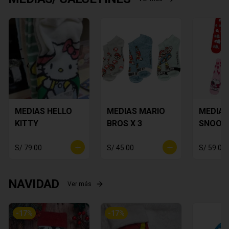
MEDIAS HELLO
MEDIAS MARIO
MEDIAS
KITTY
BROS X 3
SNOOP
S/ 79.00
S/ 45.00
S/ 59.00
NAVIDAD
Ver más
-
17
%
-
17
%