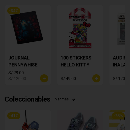
-
34
%
JOURNAL
100 STICKERS
AUDIF
PENNYWHISE
HELLO KITTY
INALAM
Star Wa
S/ 79.00
Yoda
S/ 120.00
S/ 49.00
S/ 120.0
Coleccionables
Ver más
-
41
%
-
25
%