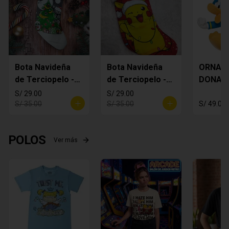
Bota Navideña
Bota Navideña
ORNAM
de Terciopelo -
de Terciopelo -
DONAL
MANDALORIAN
Pikachi
S/ 29.00
S/ 29.00
S/ 35.00
S/ 35.00
S/ 49.00
POLOS
Ver más