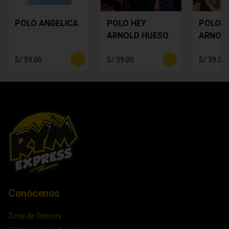
POLO ANGELICA
POLO HEY
POLO H
ARNOLD HUESO
ARNOL
S/ 59.00
S/ 39.00
S/ 39.00
Conócenos
Zona de Delivery