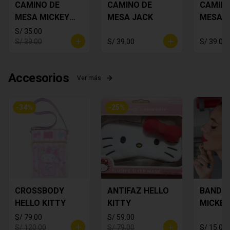
CAMINO DE
CAMINO DE
CAMINO
MESA MICKEY
MESA JACK
MESA 
PLOMO
FLORES
S/ 35.00
S/ 39.00
S/ 39.00
S/ 39.00
Accesorios
Ver más
-
34
%
-
25
%
CROSSBODY
ANTIFAZ HELLO
BANDA
HELLO KITTY
KITTY
MICKEY
S/ 79.00
S/ 59.00
S/ 120.00
S/ 79.00
S/ 15.00