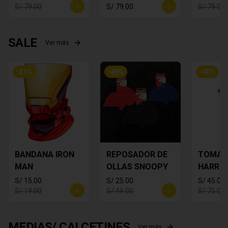
S/ 79.00
S/ 79.00
S/ 79.00
SALE
Ver más
-
21
%
-
49
%
-
40
%
BANDANA IRON
REPOSADOR DE
TOMA 
MAN
OLLAS SNOOPY
HARRY
S/ 15.00
S/ 25.00
S/ 45.00
S/ 19.00
S/ 49.00
S/ 75.00
MEDIAS/ CALCETINES
Ver más