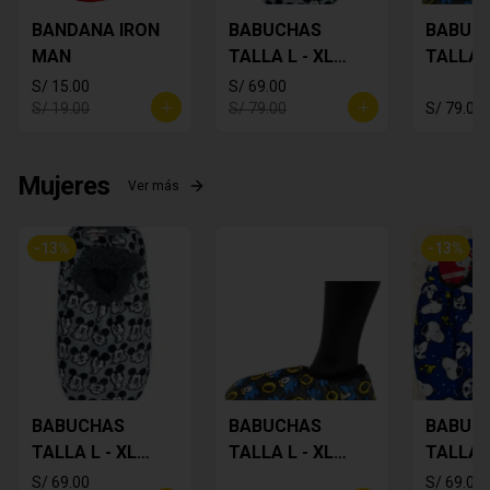
BANDANA IRON
BABUCHAS
BABUC
MAN
TALLA L - XL
TALLA L
MICKEY
SONIC
S/ 15.00
S/ 69.00
S/ 19.00
S/ 79.00
S/ 79.00
Mujeres
Ver más
-
13
%
-
13
%
BABUCHAS
BABUCHAS
BABUC
TALLA L - XL
TALLA L - XL
TALLA L
MICKEY
SONIC
SNOOP
S/ 69.00
S/ 69.00