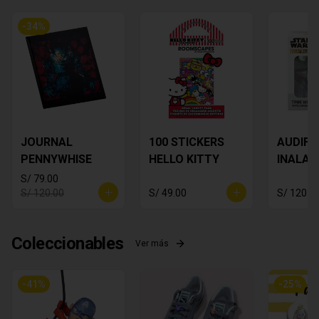
-
34
%
JOURNAL
100 STICKERS
AUDIF
PENNYWHISE
HELLO KITTY
INALAM
Star Wa
S/ 79.00
Yoda
S/ 120.00
S/ 49.00
S/ 120.0
Coleccionables
Ver más
-
41
%
-
25
%