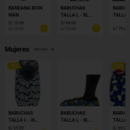
BANDANA IRON
BABUCHAS
BABUC
MAN
TALLA L - XL
TALLA L
MICKEY
SONIC
S/ 15.00
S/ 69.00
S/ 19.00
S/ 79.00
S/ 79.00
Mujeres
Ver más
-
13
%
-
13
%
BABUCHAS
BABUCHAS
BABUC
TALLA L - XL
TALLA L - XL
TALLA L
MICKEY
SONIC
SNOOP
S/ 69.00
S/ 69.00