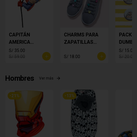
CAPITÁN
CHARMS PARA
PACK S 
AMERICA
ZAPATILLAS
DUMBO 
DECORATIVO
MICKEY PACK X
S/ 35.00
S/ 15.00
6
S/ 59.00
S/ 18.00
S/ 20.00
Hombres
Ver más
-
21
%
-
13
%