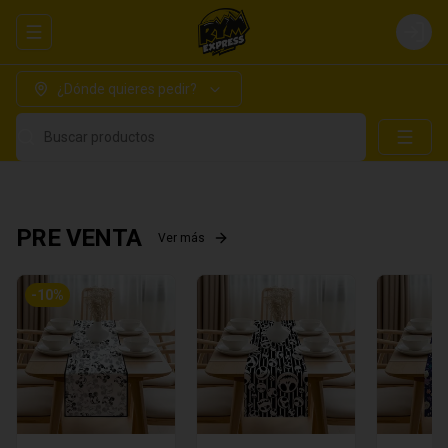
Abrir menu de navegación
Login
¿Dónde quieres pedir?
Buscar productos
PRE VENTA
Ver más
-
10
%