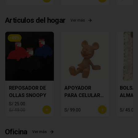
Articulos del hogar
Ver más
-
49
%
REPOSADOR DE
APOYADOR
BOLSA 
OLLAS SNOOPY
PARA CELULAR
ALMAC
MICKEY MOUSE
TO - P
S/ 25.00
S/ 49.00
S/ 99.00
S/ 45.00
Oficina
Ver más