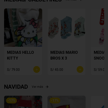
MEDIAS HELLO
MEDIAS MARIO
MEDIAS
KITTY
BROS X 3
SNOOP
S/ 79.00
S/ 45.00
S/ 59.00
NAVIDAD
Ver más
-
17
%
-
17
%