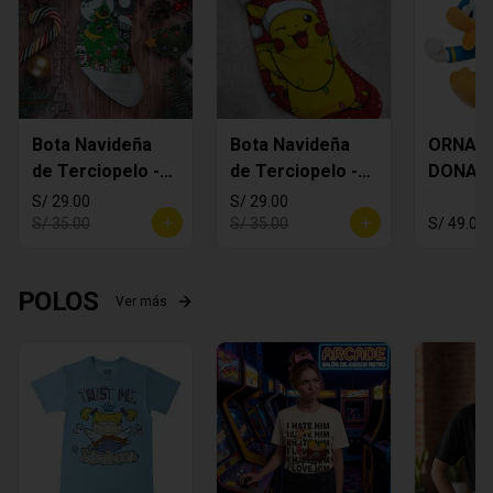
Bota Navideña
Bota Navideña
ORNAM
de Terciopelo -
de Terciopelo -
DONAL
MANDALORIAN
Pikachi
S/ 29.00
S/ 29.00
S/ 35.00
S/ 35.00
S/ 49.00
POLOS
Ver más