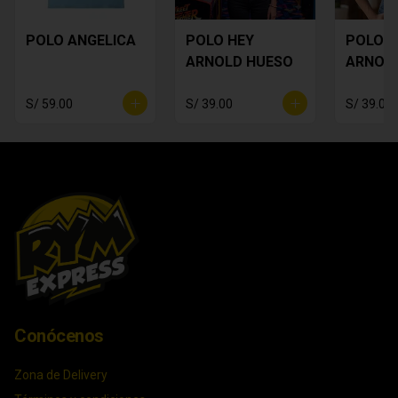
POLO ANGELICA
POLO HEY
POLO H
ARNOLD HUESO
ARNOL
S/ 59.00
S/ 39.00
S/ 39.00
Conócenos
Zona de Delivery