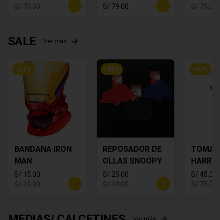
S/ 79.00
S/ 79.00
S/ 79.00
SALE
Ver más
-
21
%
-
49
%
-
40
%
BANDANA IRON
REPOSADOR DE
TOMA 
MAN
OLLAS SNOOPY
HARRY
S/ 15.00
S/ 25.00
S/ 45.00
S/ 19.00
S/ 49.00
S/ 75.00
MEDIAS/ CALCETINES
Ver más