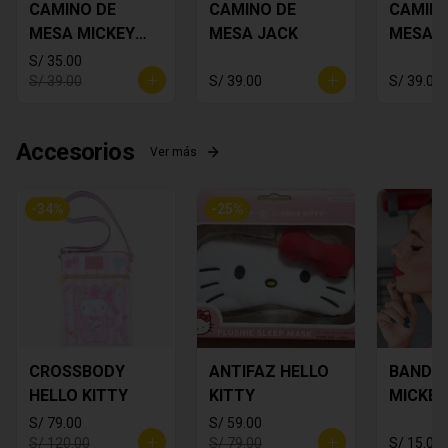
CAMINO DE
CAMINO DE
CAMINO
MESA MICKEY
MESA JACK
MESA 
PLOMO
FLORES
S/ 35.00
S/ 39.00
S/ 39.00
S/ 39.00
Accesorios
Ver más
-
34
%
-
25
%
CROSSBODY
ANTIFAZ HELLO
BANDA
HELLO KITTY
KITTY
MICKEY
S/ 79.00
S/ 59.00
S/ 120.00
S/ 79.00
S/ 15.00