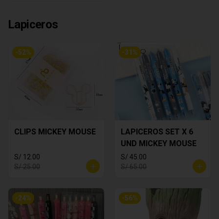
Lapiceros
-
52
%
-
31
%
CLIPS MICKEY MOUSE
LAPICEROS SET X 6
UND MICKEY MOUSE
S/ 12.00
S/ 45.00
S/ 25.00
S/ 65.00
-
24
%
-
56
%