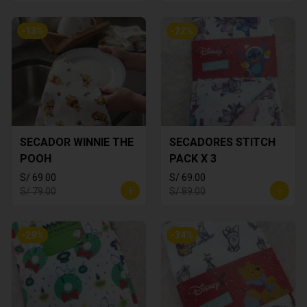
-
13
%
-
22
%
SECADOR WINNIE THE
SECADORES STITCH
POOH
PACK X 3
S/ 69.00
S/ 69.00
S/ 79.00
S/ 89.00
-
29
%
-
34
%