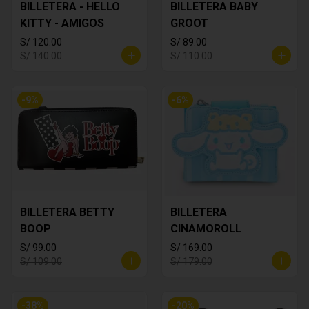
BILLETERA - HELLO
BILLETERA BABY
KITTY - AMIGOS
GROOT
S/ 120.00
S/ 89.00
S/ 140.00
S/ 110.00
-
9
%
-
6
%
BILLETERA BETTY
BILLETERA
BOOP
CINAMOROLL
S/ 99.00
S/ 169.00
S/ 109.00
S/ 179.00
-
38
%
-
20
%