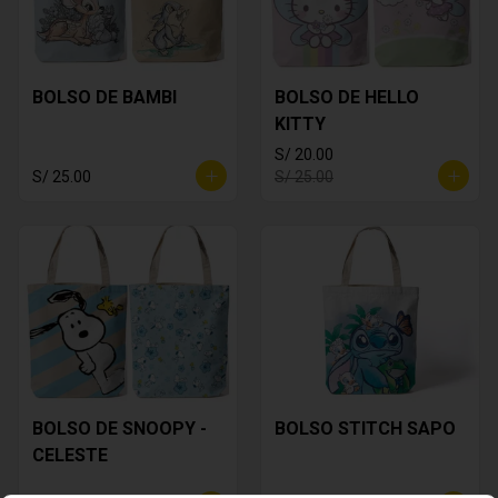
BOLSO DE BAMBI
BOLSO DE HELLO
KITTY
S/ 20.00
S/ 25.00
S/ 25.00
BOLSO DE SNOOPY -
BOLSO STITCH SAPO
CELESTE