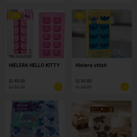
-
18
%
-
6
%
HIELERA HELLO KITTY
Hielera stitch
S/ 45.00
S/ 65.00
S/ 55.00
S/ 69.00