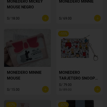
MONEDERO MICKEY
MONEDERO MINNIE
MOUSE NEGRO
S/ 18.00
S/ 69.00
-
11
%
MONEDERO MINNIE
MONEDERO
MOUSE
TARJETERO SNOOPY
BLANCO
S/ 79.00
S/ 15.00
S/ 89.00
-
17
%
-
37
%