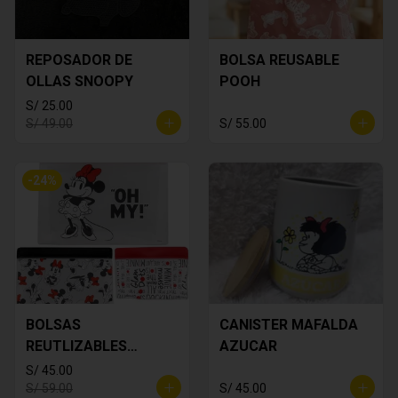
REPOSADOR DE
BOLSA REUSABLE
OLLAS SNOOPY
POOH
S/ 25.00
S/ 49.00
S/ 55.00
-
24
%
BOLSAS
CANISTER MAFALDA
REUTLIZABLES
AZUCAR
MINNIE MOUSE
S/ 45.00
S/ 59.00
S/ 45.00