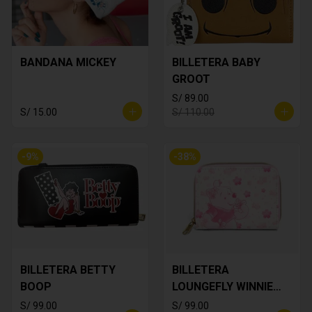
BANDANA MICKEY
BILLETERA BABY
GROOT
S/ 89.00
S/ 15.00
S/ 110.00
-
9
%
-
38
%
BILLETERA BETTY
BILLETERA
BOOP
LOUNGEFLY WINNIE
THE POOH
S/ 99.00
S/ 99.00