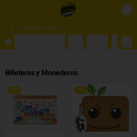
Abrir menu de navegación
Login
¿Dónde quieres pedir?
Billeteras y Monederos
Cocina
Lapiceros
PRE VENTA
Billeteras y Monederos
-
14
%
-
19
%