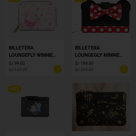
BILLETERA
BILLETERA
LOUNGEFLY WINNIE
LOUNGEGLY MINNIE
THE POOH
MOUSE
S/ 99.00
S/ 199.00
S/ 159.00
S/ 250.00
-
40
%