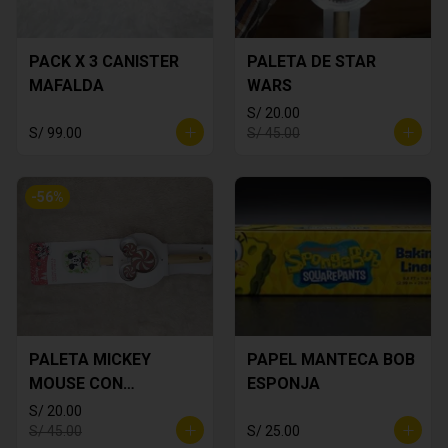
PACK X 3 CANISTER
PALETA DE STAR
MAFALDA
WARS
S/ 20.00
S/ 99.00
S/ 45.00
-
56
%
PALETA MICKEY
PAPEL MANTECA BOB
MOUSE CON
ESPONJA
CORTADOR DE
S/ 20.00
GALLETA
S/ 45.00
S/ 25.00