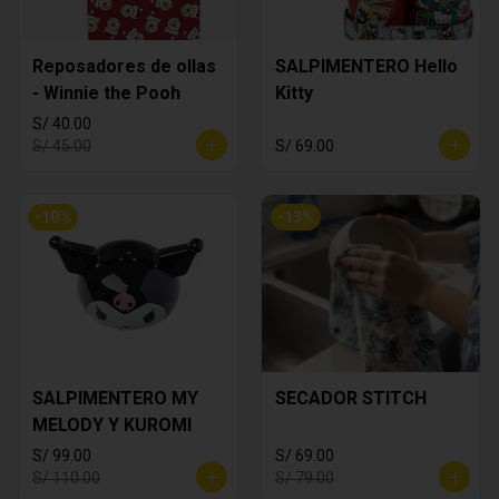
Reposadores de ollas
SALPIMENTERO Hello
- Winnie the Pooh
Kitty
S/ 40.00
S/ 45.00
S/ 69.00
-
10
%
-
13
%
SALPIMENTERO MY
SECADOR STITCH
MELODY Y KUROMI
S/ 99.00
S/ 69.00
S/ 110.00
S/ 79.00