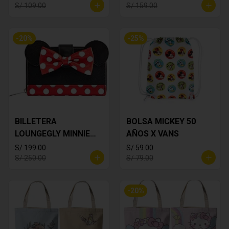
S/ 109.00
S/ 159.00
-
20
%
-
25
%
BILLETERA
BOLSA MICKEY 50
LOUNGEGLY MINNIE
AÑOS X VANS
MOUSE
S/ 199.00
S/ 59.00
S/ 250.00
S/ 79.00
-
20
%