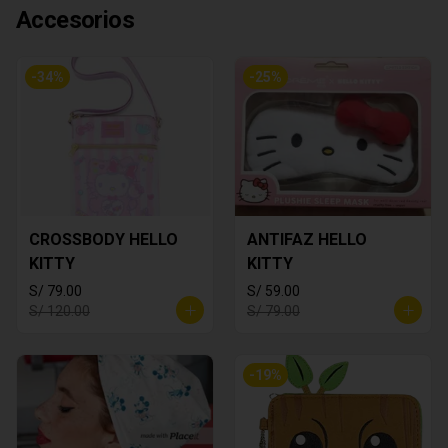
Accesorios
-
34
%
-
25
%
CROSSBODY HELLO
ANTIFAZ HELLO
KITTY
KITTY
S/ 79.00
S/ 59.00
S/ 120.00
S/ 79.00
-
19
%