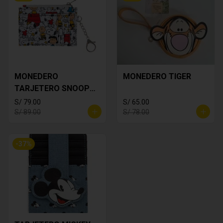
MONEDERO
MONEDERO TIGER
TARJETERO SNOOPY
BLANCO
S/ 79.00
S/ 65.00
S/ 89.00
S/ 78.00
-
37
%