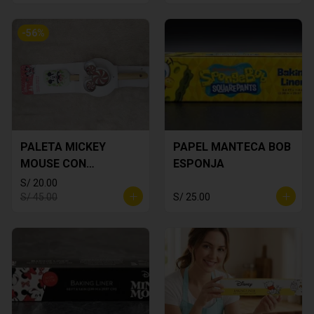
-
56
%
PALETA MICKEY
PAPEL MANTECA BOB
MOUSE CON
ESPONJA
CORTADOR DE
S/ 20.00
GALLETA
S/ 45.00
S/ 25.00