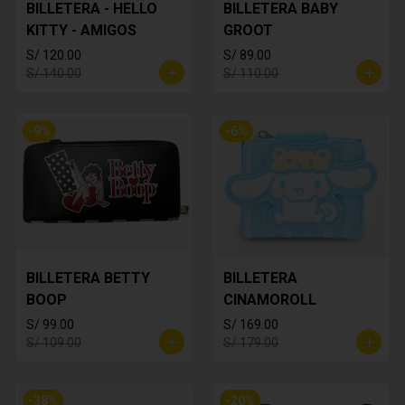
BILLETERA - HELLO
BILLETERA BABY
KITTY - AMIGOS
GROOT
S/ 120.00
S/ 89.00
S/ 140.00
S/ 110.00
-
9
%
-
6
%
BILLETERA BETTY
BILLETERA
BOOP
CINAMOROLL
S/ 99.00
S/ 169.00
S/ 109.00
S/ 179.00
-
38
%
-
20
%