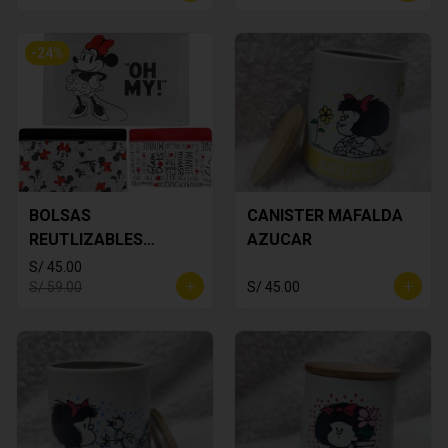
-
24
%
BOLSAS
CANISTER MAFALDA
REUTLIZABLES
AZUCAR
MINNIE MOUSE
S/ 45.00
S/ 59.00
S/ 45.00