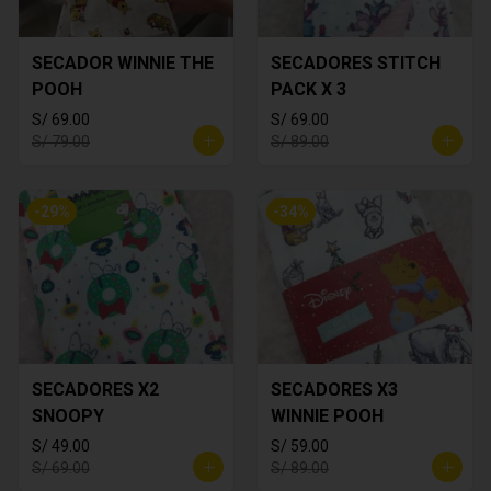
SECADOR WINNIE THE
SECADORES STITCH
POOH
PACK X 3
S/ 69.00
S/ 69.00
S/ 79.00
S/ 89.00
-
29
%
-
34
%
SECADORES X2
SECADORES X3
SNOOPY
WINNIE POOH
S/ 49.00
S/ 59.00
S/ 69.00
S/ 89.00