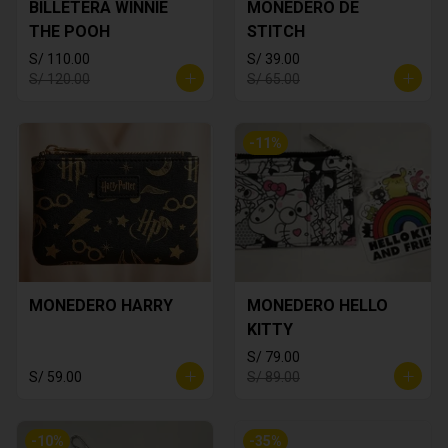
BILLETERA WINNIE
MONEDERO DE
THE POOH
STITCH
S/ 110.00
S/ 39.00
S/ 120.00
S/ 65.00
-
11
%
MONEDERO HARRY
MONEDERO HELLO
KITTY
S/ 79.00
S/ 59.00
S/ 89.00
-
10
%
-
35
%