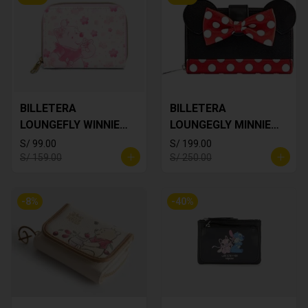
BILLETERA
BILLETERA
LOUNGEFLY WINNIE
LOUNGEGLY MINNIE
THE POOH
MOUSE
S/ 99.00
S/ 199.00
S/ 159.00
S/ 250.00
-
8
%
-
40
%