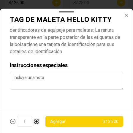
S/ 25.00
S/ 25.00
TAG DE MALETA HELLO KITTY
dentificadores de equipaje para maletas: La ranura
transparente en la parte posterior de las etiquetas de
la bolsa tiene una tarjeta de identificación para sus
detalles de identificación
Política de Cookies
Instrucciones especiales
BOLSO DE SNOOPY -
BOLSO STITCH SAPO
Haga clic en Aceptar para permitir que Justo use cookies
CELESTE
a fin de personalizar este sitio, publicar anuncios y medir
su eficiencia en otras apps y sitios web, incluidas las redes
S/ 25.00
S/ 25.00
sociales. Personalice sus preferencias en Configuración
de cookies. Conozca más sobre nuestra
Política de
Cookies
.
-
51
%
Configuración de cookies
Aceptar
Agregar
S/ 25.00