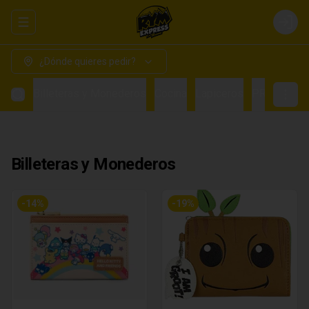
Abrir menu de navegación
Login
¿Dónde quieres pedir?
Billeteras y Monederos
Cocina
Lapiceros
PRE VENTA
Billeteras y Monederos
-
14
%
-
19
%