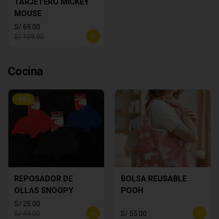
TARJETERO MICKEY
MOUSE
S/ 69.00
S/ 109.00
Cocina
-
49
%
REPOSADOR DE
BOLSA REUSABLE
OLLAS SNOOPY
POOH
S/ 25.00
S/ 49.00
S/ 55.00