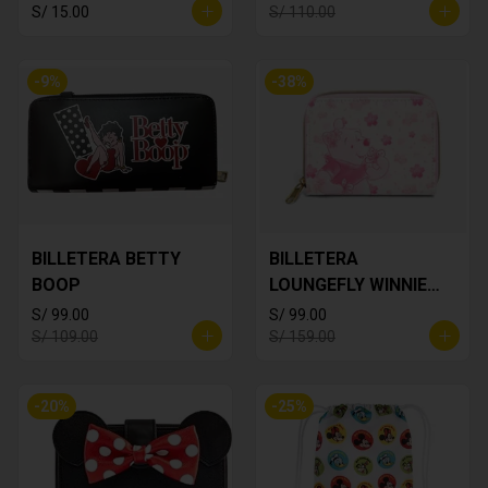
S/ 15.00
S/ 110.00
-
9
%
-
38
%
BILLETERA BETTY
BILLETERA
BOOP
LOUNGEFLY WINNIE
THE POOH
S/ 99.00
S/ 99.00
S/ 109.00
S/ 159.00
-
20
%
-
25
%