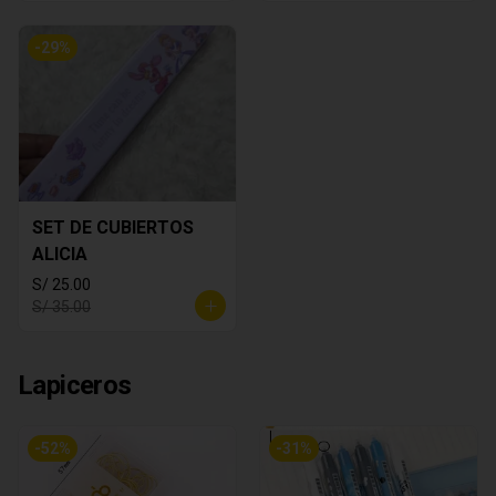
-
29
%
SET DE CUBIERTOS
ALICIA
S/ 25.00
S/ 35.00
Lapiceros
-
52
%
-
31
%