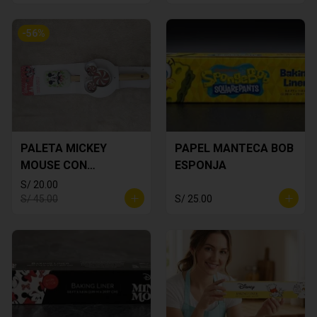
-
56
%
PALETA MICKEY
PAPEL MANTECA BOB
MOUSE CON
ESPONJA
CORTADOR DE
S/ 20.00
GALLETA
S/ 45.00
S/ 25.00