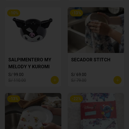
-
10
%
-
13
%
SALPIMENTERO MY
SECADOR STITCH
MELODY Y KUROMI
S/ 99.00
S/ 69.00
S/ 110.00
S/ 79.00
-
13
%
-
22
%