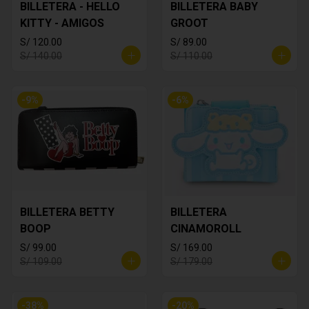
BILLETERA - HELLO
BILLETERA BABY
KITTY - AMIGOS
GROOT
S/ 120.00
S/ 89.00
S/ 140.00
S/ 110.00
-
9
%
-
6
%
BILLETERA BETTY
BILLETERA
BOOP
CINAMOROLL
S/ 99.00
S/ 169.00
S/ 109.00
S/ 179.00
-
38
%
-
20
%