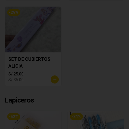
-
29
%
SET DE CUBIERTOS
ALICIA
S/ 25.00
S/ 35.00
Lapiceros
-
52
%
-
31
%