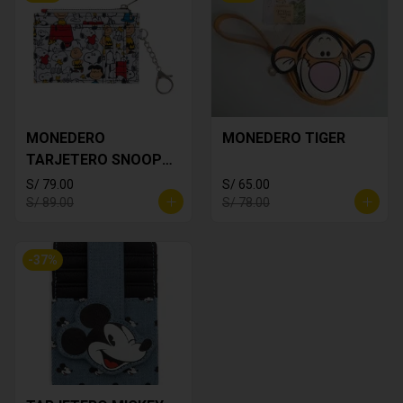
MONEDERO
MONEDERO TIGER
TARJETERO SNOOPY
BLANCO
S/ 79.00
S/ 65.00
S/ 89.00
S/ 78.00
-
37
%