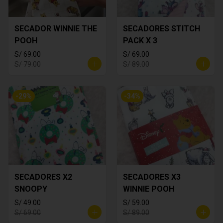
SECADOR WINNIE THE
SECADORES STITCH
POOH
PACK X 3
S/ 69.00
S/ 69.00
S/ 79.00
S/ 89.00
-
29
%
-
34
%
SECADORES X2
SECADORES X3
SNOOPY
WINNIE POOH
S/ 49.00
S/ 59.00
S/ 69.00
S/ 89.00