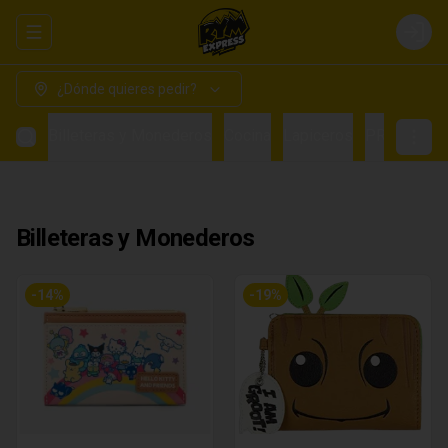
Abrir menu de navegación
Login
¿Dónde quieres pedir?
Billeteras y Monederos
Cocina
Lapiceros
PRE VENTA
Billeteras y Monederos
-
14
%
-
19
%