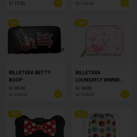
S/ 15.00
S/ 110.00
-
9
%
-
38
%
BILLETERA BETTY
BILLETERA
BOOP
LOUNGEFLY WINNIE
THE POOH
S/ 99.00
S/ 99.00
S/ 109.00
S/ 159.00
-
20
%
-
25
%