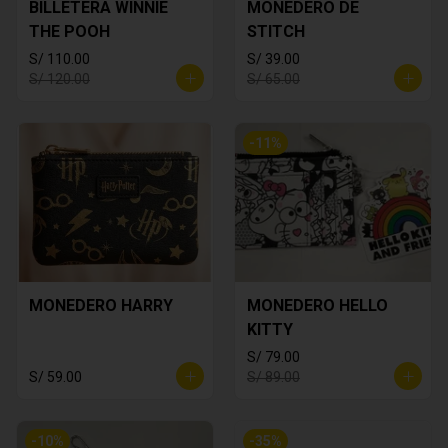
BILLETERA WINNIE
MONEDERO DE
THE POOH
STITCH
S/ 110.00
S/ 39.00
S/ 120.00
S/ 65.00
-
11
%
MONEDERO HARRY
MONEDERO HELLO
KITTY
S/ 79.00
S/ 59.00
S/ 89.00
-
10
%
-
35
%