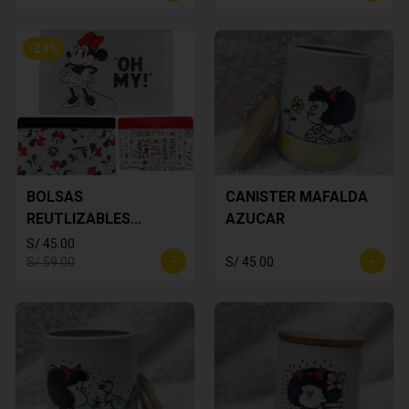
-
24
%
BOLSAS
CANISTER MAFALDA
REUTLIZABLES
AZUCAR
MINNIE MOUSE
S/ 45.00
S/ 59.00
S/ 45.00