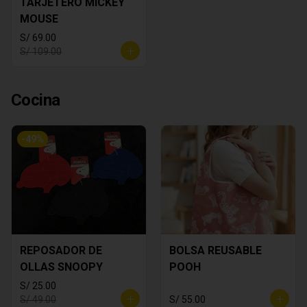
TARJETERO MICKEY
MOUSE
S/ 69.00
S/ 109.00
Cocina
-
49
%
REPOSADOR DE
BOLSA REUSABLE
OLLAS SNOOPY
POOH
S/ 25.00
S/ 49.00
S/ 55.00