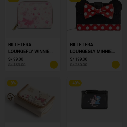
BILLETERA
BILLETERA
LOUNGEFLY WINNIE
LOUNGEGLY MINNIE
THE POOH
MOUSE
S/ 99.00
S/ 199.00
S/ 159.00
S/ 250.00
-
8
%
-
40
%