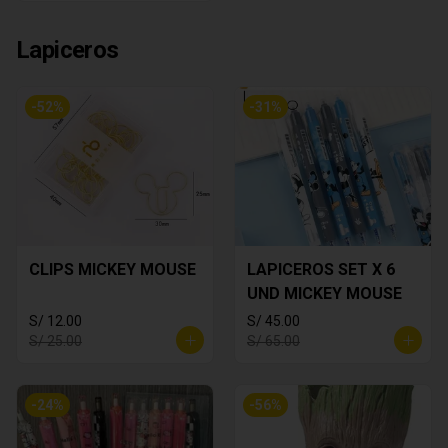
Lapiceros
-
52
%
-
31
%
CLIPS MICKEY MOUSE
LAPICEROS SET X 6
UND MICKEY MOUSE
S/ 12.00
S/ 45.00
S/ 25.00
S/ 65.00
-
24
%
-
56
%