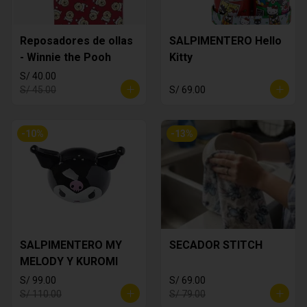
Reposadores de ollas
SALPIMENTERO Hello
- Winnie the Pooh
Kitty
S/ 40.00
S/ 45.00
S/ 69.00
-
10
%
-
13
%
SALPIMENTERO MY
SECADOR STITCH
MELODY Y KUROMI
S/ 99.00
S/ 69.00
S/ 110.00
S/ 79.00