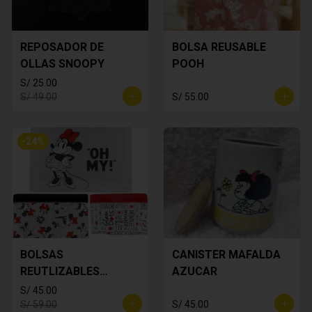
REPOSADOR DE
BOLSA REUSABLE
OLLAS SNOOPY
POOH
S/ 25.00
S/ 49.00
S/ 55.00
-
24
%
BOLSAS
CANISTER MAFALDA
REUTLIZABLES
AZUCAR
MINNIE MOUSE
S/ 45.00
S/ 59.00
S/ 45.00