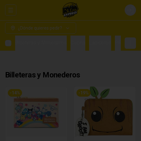
Abrir menu de navegación
Login
¿Dónde quieres pedir?
Billeteras y Monederos
Cocina
Lapiceros
PRE VENTA
Billeteras y Monederos
-
14
%
-
19
%