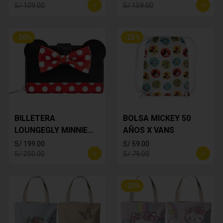
S/ 109.00
S/ 159.00
-
20
%
-
25
%
BILLETERA
BOLSA MICKEY 50
LOUNGEGLY MINNIE
AÑOS X VANS
MOUSE
S/ 199.00
S/ 59.00
S/ 250.00
S/ 79.00
-
20
%