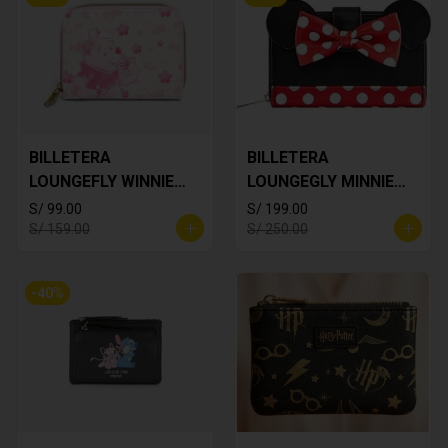
BILLETERA
BILLETERA
LOUNGEFLY WINNIE
LOUNGEGLY MINNIE
THE POOH
MOUSE
S/ 99.00
S/ 199.00
S/ 159.00
S/ 250.00
-
40
%