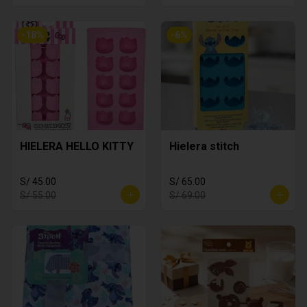
-
18
%
-
6
%
HIELERA HELLO KITTY
Hielera stitch
S/ 45.00
S/ 65.00
S/ 55.00
S/ 69.00