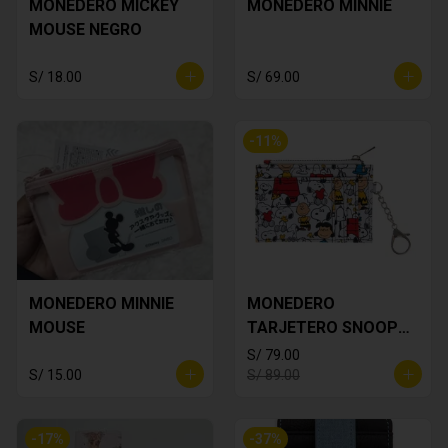
MONEDERO MICKEY
MONEDERO MINNIE
MOUSE NEGRO
S/ 18.00
S/ 69.00
-
11
%
MONEDERO MINNIE
MONEDERO
MOUSE
TARJETERO SNOOPY
BLANCO
S/ 79.00
S/ 15.00
S/ 89.00
-
17
%
-
37
%