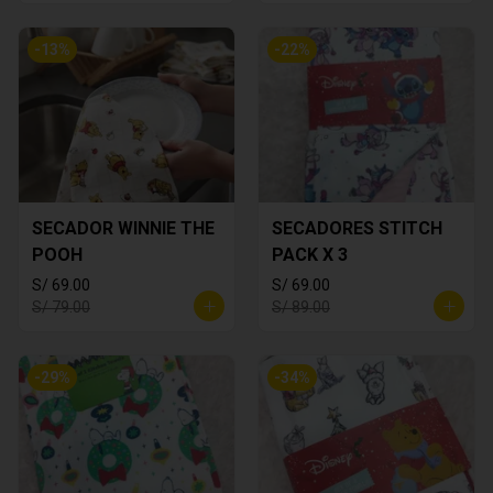
-
13
%
-
22
%
SECADOR WINNIE THE
SECADORES STITCH
POOH
PACK X 3
S/ 69.00
S/ 69.00
S/ 79.00
S/ 89.00
-
29
%
-
34
%