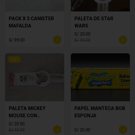
PACK X 3 CANISTER
PALETA DE STAR
MAFALDA
WARS
S/ 20.00
S/ 99.00
S/ 45.00
-
56
%
PALETA MICKEY
PAPEL MANTECA BOB
MOUSE CON
ESPONJA
CORTADOR DE
S/ 20.00
GALLETA
S/ 45.00
S/ 25.00