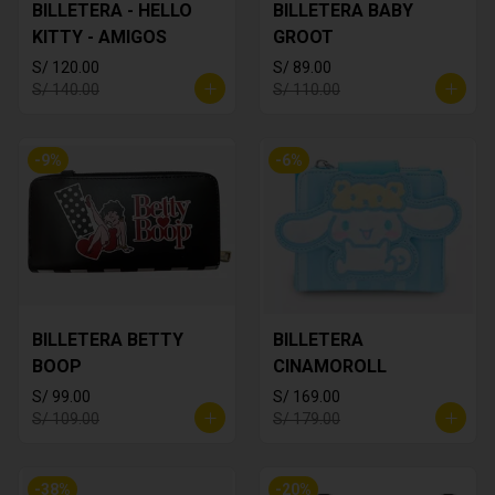
BILLETERA - HELLO
BILLETERA BABY
KITTY - AMIGOS
GROOT
S/ 120.00
S/ 89.00
S/ 140.00
S/ 110.00
-
9
%
-
6
%
BILLETERA BETTY
BILLETERA
BOOP
CINAMOROLL
S/ 99.00
S/ 169.00
S/ 109.00
S/ 179.00
-
38
%
-
20
%