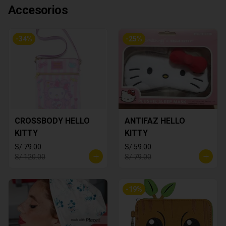
Accesorios
-
34
%
-
25
%
CROSSBODY HELLO
ANTIFAZ HELLO
KITTY
KITTY
S/ 79.00
S/ 59.00
S/ 120.00
S/ 79.00
-
19
%