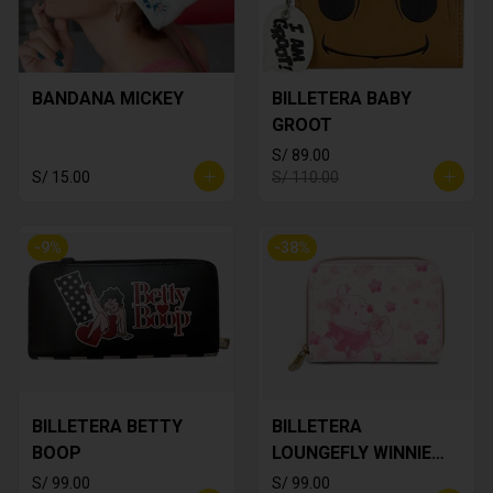
BANDANA MICKEY
BILLETERA BABY
GROOT
S/ 89.00
S/ 15.00
S/ 110.00
-
9
%
-
38
%
BILLETERA BETTY
BILLETERA
BOOP
LOUNGEFLY WINNIE
THE POOH
S/ 99.00
S/ 99.00