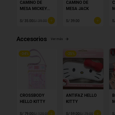
CAMINO DE
CAMINO DE
C
MESA MICKEY
MESA JACK
M
PLOMO
F
S/ 35.00
S/ 39.00
S/ 39.00
S
Accesorios
Ver más
-
34
%
-
25
%
CROSSBODY
ANTIFAZ HELLO
B
HELLO KITTY
KITTY
M
S/ 79.00
S/ 120.00
S/ 59.00
S/ 79.00
S