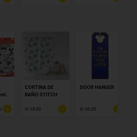
CORTINA DE
DOOR HANGER
ento
BAÑO STITCH
00
S/ 69.00
S/ 45.00
S