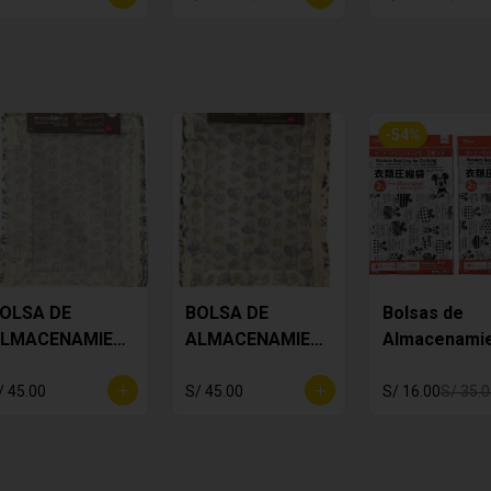
-
54
%
OLSA DE
BOLSA DE
Bolsas de
LMACENAMIEN
ALMACENAMIEN
Almacenami
O - POOH
TO - POOH
Mickey
/ 45.00
S/ 45.00
S/ 16.00
S/ 35.