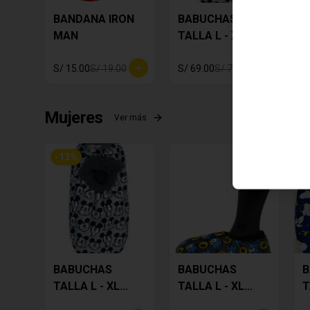
BANDANA IRON
BABUCHAS
B
MAN
TALLA L - XL
T
MICKEY
S
S/ 15.00
S/ 19.00
S/ 69.00
S/ 79.00
S
Mujeres
Ver más
-
13
%
-
BABUCHAS
BABUCHAS
B
TALLA L - XL
TALLA L - XL
T
MICKEY
SONIC
S