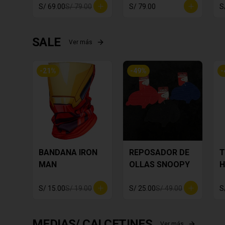
S/ 69.00
S/ 79.00
S/ 79.00
S
SALE
Ver más
-
21
%
-
49
%
-
BANDANA IRON
REPOSADOR DE
T
MAN
OLLAS SNOOPY
H
S/ 15.00
S/ 19.00
S/ 25.00
S/ 49.00
S
MEDIAS/ CALCETINES
Ver más