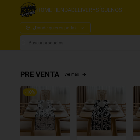
HOME
TIENDA
DELIVERY
SÍGUENOS
¿Dónde quieres pedir?
Buscar productos
PRE VENTA
Ver más
-
10
%