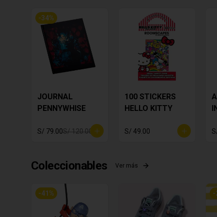
-
34
%
JOURNAL
100 STICKERS
A
PENNYWHISE
HELLO KITTY
I
S
Y
S/ 79.00
S/ 120.00
S/ 49.00
S
Coleccionables
Ver más
-
41
%
-