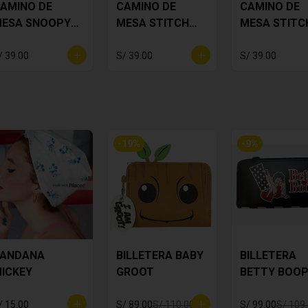
AMINO DE
CAMINO DE
CAMINO DE
ESA SNOOPY
MESA STITCH
MESA STITC
LORES
LILA
TROPICAL
/ 39.00
S/ 39.00
S/ 39.00
-
19
%
-
9
%
ANDANA
BILLETERA BABY
BILLETERA
ICKEY
GROOT
BETTY BOO
/ 15.00
S/ 89.00
S/ 110.00
S/ 99.00
S/ 109