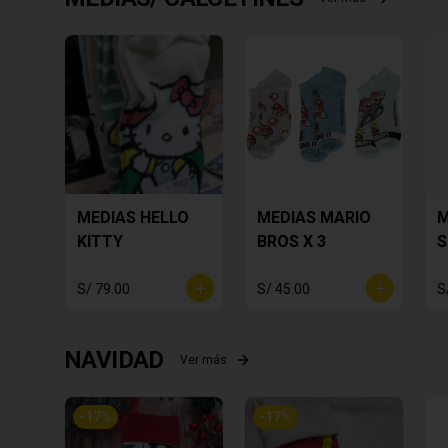
MEDIAS HELLO
MEDIAS MARIO
M
KITTY
BROS X 3
S
S/ 79.00
S/ 45.00
S
NAVIDAD
Ver más
-
17
%
-
17
%