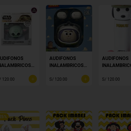
UDIFONOS
AUDIFONOS
AUDIFONOS
NALAMBRICOS
INALAMBRICOS
INALAMBRIC
tar Wars Baby
BUZZ
SNOOPY
oda
LIGHTYEAR
/ 120.00
S/ 120.00
S/ 120.00
25
%