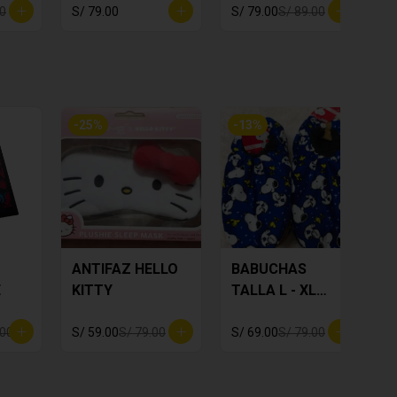
00
S/ 79.00
S/ 79.00
S/ 89.00
S
-
25
%
-
13
%
ANTIFAZ HELLO
BABUCHAS
E
KITTY
TALLA L - XL
SNOOPY
.00
S/ 59.00
S/ 79.00
S/ 69.00
S/ 79.00
S