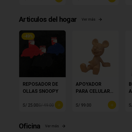
Articulos del hogar
Ver más
-
49
%
REPOSADOR DE
APOYADOR
B
OLLAS SNOOPY
PARA CELULAR
A
MICKEY MOUSE
T
S/ 25.00
S/ 49.00
S/ 99.00
S
Oficina
Ver más