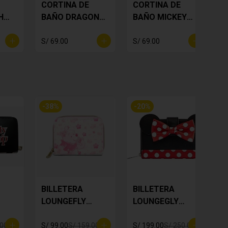
CORTINA DE
CORTINA DE
H
BAÑO DRAGON
BAÑO MICKEY
BALL
MOUSE
S/ 69.00
S/ 69.00
S
-
38
%
-
20
%
BILLETERA
BILLETERA
P
LOUNGEFLY
LOUNGEGLY
WINNIE THE
MINNIE MOUSE
POOH
.00
S/ 99.00
S/ 159.00
S/ 199.00
S/ 250.00
S