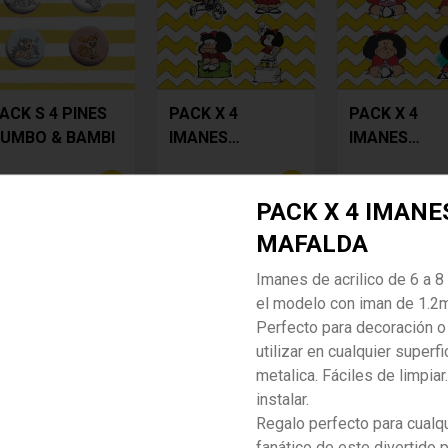
ACK S 4 PINES
PACK X 4
PACK X 4
UMBO & BAMBI
IMANES
IMANES
MAFALDA
MAFALDA 2
/ 15.00
S/ 20.00
S/ 18.00
S/ 18.00
PACK X 4 IMANE
MAFALDA
Imanes de acrilico de 6 a 
el modelo con iman de 1.
-
13
%
Perfecto para decoración o
utilizar en cualquier superfi
metalica. Fáciles de limpiar
instalar.
Regalo perfecto para cualq
fanático de este divertido 