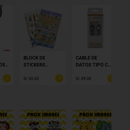
BLOCK DE
CABLE DE
OS
STICKERS
DATOS TIPO C
DRAGON BALL Z
HARRY POTTER
S/ 45.00
S/ 49.00
S