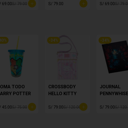
/ 69.00
S/ 79.00
S/ 79.00
S/ 69.00
S/ 79.
40
%
-
34
%
-
34
%
OMA TODO
CROSSBODY
JOURNAL
ARRY POTTER
HELLO KITTY
PENNYWHIS
/ 45.00
S/ 75.00
S/ 79.00
S/ 120.00
S/ 79.00
S/ 120