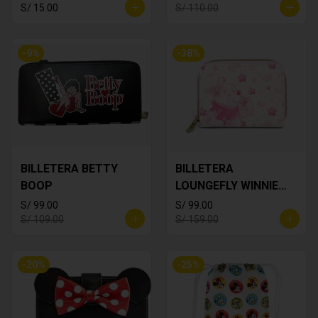
S/ 15.00
S/ 110.00
-
9
%
-
38
%
BILLETERA BETTY
BILLETERA
BOOP
LOUNGEFLY WINNIE
THE POOH
S/ 99.00
S/ 99.00
S/ 109.00
S/ 159.00
-
20
%
-
25
%