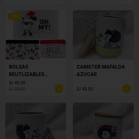
-
24
%
BOLSAS
CANISTER MAFALDA
REUTLIZABLES
AZUCAR
MINNIE MOUSE
S/ 45.00
S/ 59.00
S/ 45.00