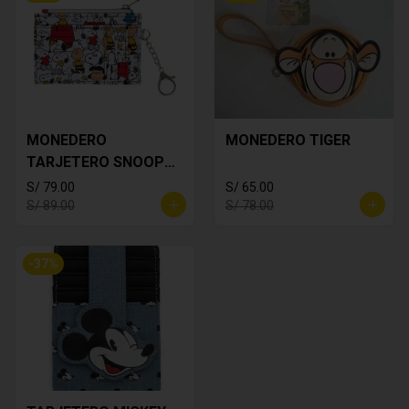
MONEDERO
MONEDERO TIGER
TARJETERO SNOOPY
BLANCO
S/ 79.00
S/ 65.00
S/ 89.00
S/ 78.00
-
37
%