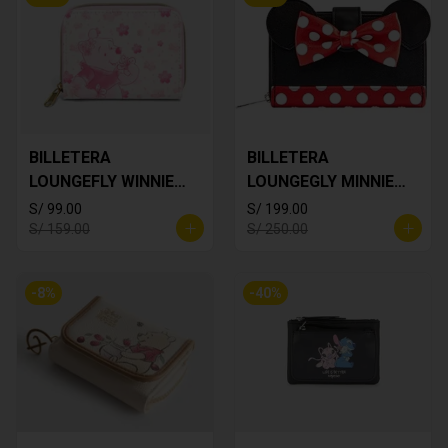
BILLETERA
BILLETERA
LOUNGEFLY WINNIE
LOUNGEGLY MINNIE
THE POOH
MOUSE
S/ 99.00
S/ 199.00
S/ 159.00
S/ 250.00
-
8
%
-
40
%