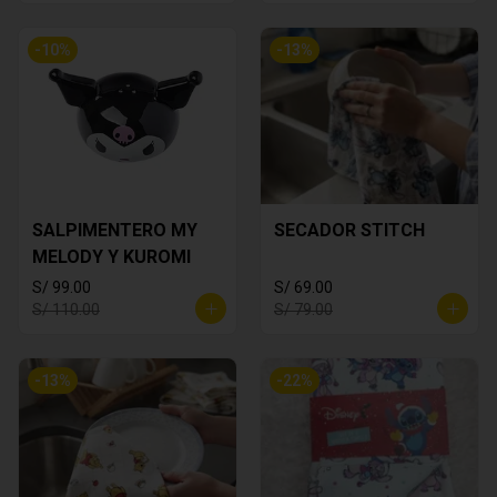
-
10
%
-
13
%
SALPIMENTERO MY
SECADOR STITCH
MELODY Y KUROMI
S/ 99.00
S/ 69.00
S/ 110.00
S/ 79.00
-
13
%
-
22
%