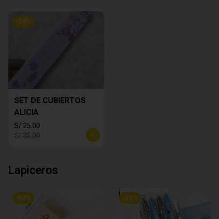
-
29
%
SET DE CUBIERTOS
ALICIA
S/ 25.00
S/ 35.00
Lapiceros
-
52
%
-
31
%