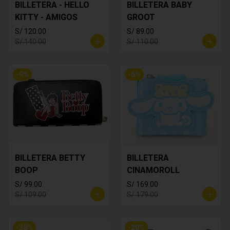
BILLETERA - HELLO
BILLETERA BABY
KITTY - AMIGOS
GROOT
S/ 120.00
S/ 89.00
S/ 140.00
S/ 110.00
-
9
%
-
6
%
BILLETERA BETTY
BILLETERA
BOOP
CINAMOROLL
S/ 99.00
S/ 169.00
S/ 109.00
S/ 179.00
-
38
%
-
20
%