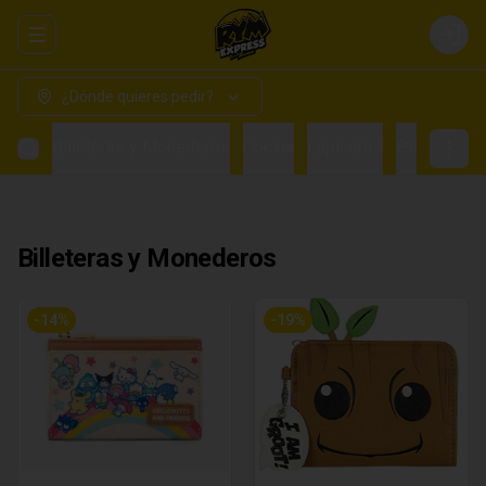
Abrir menu de navegación
Login
¿Dónde quieres pedir?
Billeteras y Monederos
Cocina
Lapiceros
PRE VENTA
Billeteras y Monederos
-
14
%
-
19
%