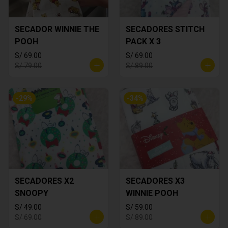
SECADOR WINNIE THE
SECADORES STITCH
POOH
PACK X 3
S/ 69.00
S/ 69.00
S/ 79.00
S/ 89.00
-
29
%
-
34
%
SECADORES X2
SECADORES X3
SNOOPY
WINNIE POOH
S/ 49.00
S/ 59.00
S/ 69.00
S/ 89.00