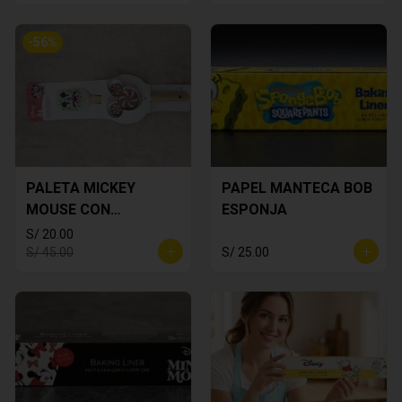
-
56
%
PALETA MICKEY
PAPEL MANTECA BOB
MOUSE CON
ESPONJA
CORTADOR DE
S/ 20.00
GALLETA
S/ 45.00
S/ 25.00