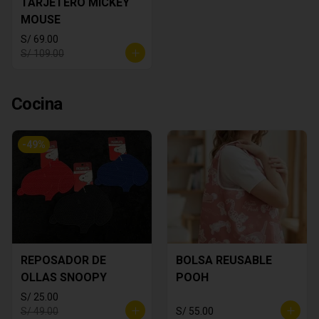
TARJETERO MICKEY
MOUSE
S/ 69.00
S/ 109.00
Cocina
-
49
%
REPOSADOR DE
BOLSA REUSABLE
OLLAS SNOOPY
POOH
S/ 25.00
S/ 49.00
S/ 55.00