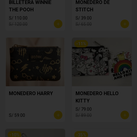
BILLETERA WINNIE
MONEDERO DE
THE POOH
STITCH
S/ 110.00
S/ 39.00
S/ 120.00
S/ 65.00
-
11
%
MONEDERO HARRY
MONEDERO HELLO
KITTY
S/ 79.00
S/ 59.00
S/ 89.00
-
10
%
-
35
%