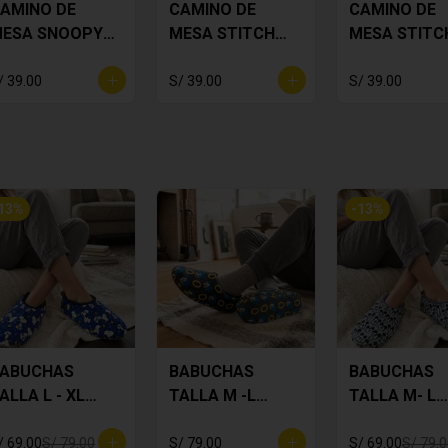
AMINO DE
CAMINO DE
CAMINO DE
ESA SNOOPY
MESA STITCH
MESA STITC
LORES
LILA
TROPICAL
/ 39.00
S/ 39.00
S/ 39.00
13
%
-
13
%
ABUCHAS
BABUCHAS
BABUCHAS
ALLA L - XL
TALLA M -L
TALLA M- L
NOOPY
SONIC
MICKEY
/ 69.00
S/ 79.00
S/ 79.00
S/ 69.00
S/ 79.