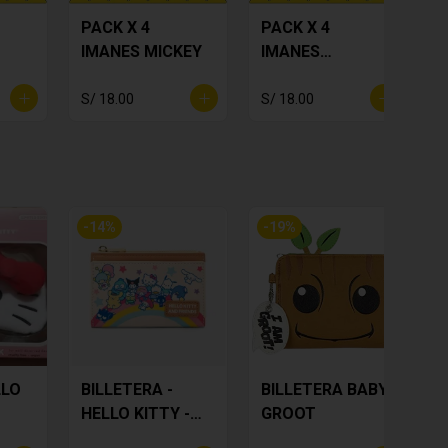
PACK X 4
PACK X 4
IMANES MICKEY
IMANES
POKEMON
S/ 18.00
S/ 18.00
S
-
14
%
-
19
%
LLO
BILLETERA -
BILLETERA BABY
HELLO KITTY -
GROOT
AMIGOS