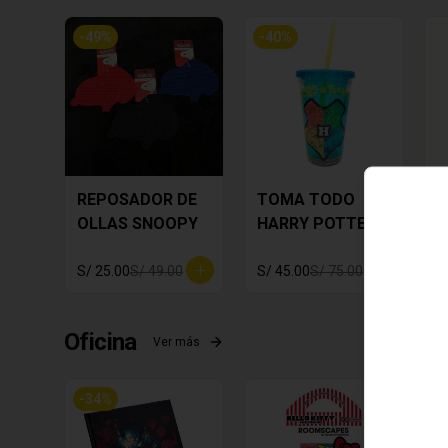
-
49
%
-
40
%
REPOSADOR DE
TOMA TODO
A
OLLAS SNOOPY
HARRY POTTER
P
M
S/ 25.00
S/ 49.00
S/ 45.00
S/ 75.00
S
Oficina
Ver más
-
34
%