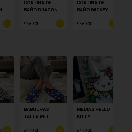
CORTINA DE
CORTINA DE
H
BAÑO DRAGON
BAÑO MICKEY
BALL
MOUSE
S/ 69.00
S/ 69.00
S
BABUCHAS
MEDIAS HELLO
TALLA M- L
KITTY
SNOOPY
00
S/ 79.00
S/ 79.00
S