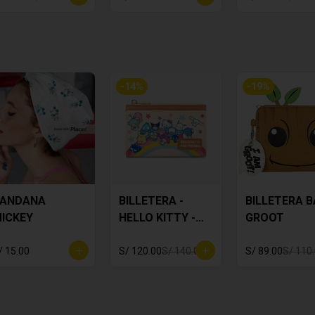
-
14
%
-
19
%
ANDANA
BILLETERA -
BILLETERA 
ICKEY
HELLO KITTY -
GROOT
AMIGOS
/ 15.00
S/ 120.00
S/ 140.00
S/ 89.00
S/ 110