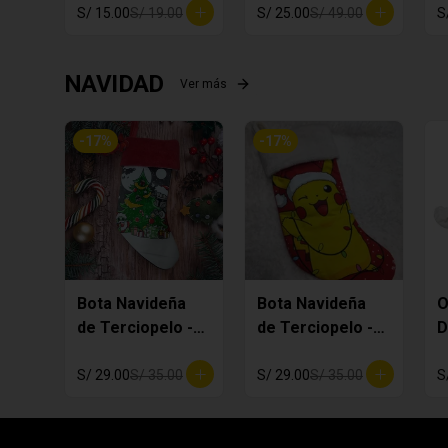
S/ 15.00
S/ 19.00
S/ 25.00
S/ 49.00
S
NAVIDAD
Ver más
-
17
%
-
17
%
Bota Navideña
Bota Navideña
de Terciopelo -
de Terciopelo -
D
MANDALORIAN
Pikachi
S/ 29.00
S/ 35.00
S/ 29.00
S/ 35.00
S