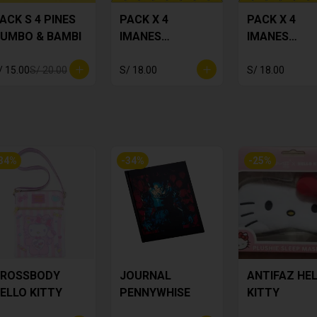
ACK S 4 PINES
PACK X 4
PACK X 4
UMBO & BAMBI
IMANES
IMANES
MAFALDA
MAFALDA 2
/ 15.00
S/ 20.00
S/ 18.00
S/ 18.00
34
%
-
34
%
-
25
%
ROSSBODY
JOURNAL
ANTIFAZ HE
ELLO KITTY
PENNYWHISE
KITTY