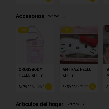
Accesorios
Ver más
-
34
%
-
25
%
CROSSBODY
ANTIFAZ HELLO
B
HELLO KITTY
KITTY
M
S/ 79.00
S/ 120.00
S/ 59.00
S/ 79.00
S
Articulos del hogar
Ver más