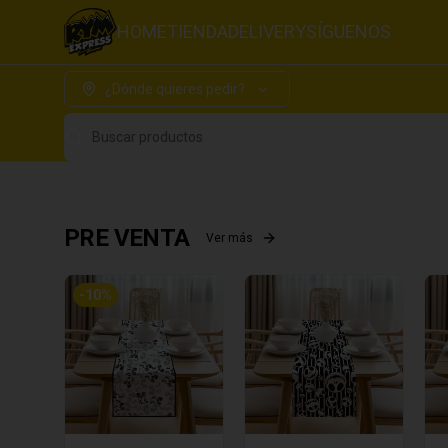
HOME
TIENDA
DELIVERY
SÍGUENOS
¿Dónde quieres pedir?
Buscar productos
PRE VENTA
Ver más
-
10
%