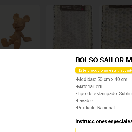
BOLSO SAILOR 
POYADOR
BOLSA DE
BOLSA DE
ARA CELULAR
ALMACENAMIEN
ALMACENAM
Este producto no esta disponib
ICKEY MOUSE
TO - POOH
TO - POOH
•Medidas: 50 cm x 40 cm
/ 99.00
S/ 45.00
S/ 45.00
•Material: drill
•Tipo de estampado: Subli
•Lavable
•Producto Nacional
Instrucciones especiale