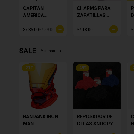
CAPITÁN
CHARMS PARA
P
AMERICA
ZAPATILLAS
D
DECORATIVO
MICKEY PACK X
6
S/ 35.00
S/ 59.00
S/ 18.00
S
SALE
Ver más
-
21
%
-
49
%
-
BANDANA IRON
REPOSADOR DE
C
MAN
OLLAS SNOOPY
H