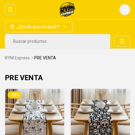
Abrir menu de navegación
Login
¿Dónde quieres pedir?
Buscar productos
RYM Express
PRE VENTA
PRE VENTA
-
10
%