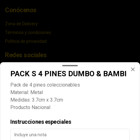
Conócenos
Zona de Delivery
Términos y condiciones
Política de privacidad
Redes sociales
Instagram
PACK S 4 PINES DUMBO & BAMBI
Facebook
Pack de 4 pines coleccionables
Material: Metal
Mi cuenta
Medidas: 3.7cm x 3.7cm
Producto Nacional
Pedir
Iniciar sesión
Política de Cookies
Instrucciones especiales
Haga clic en Aceptar para permitir que Justo use cookies
a fin de personalizar este sitio, publicar anuncios y medir