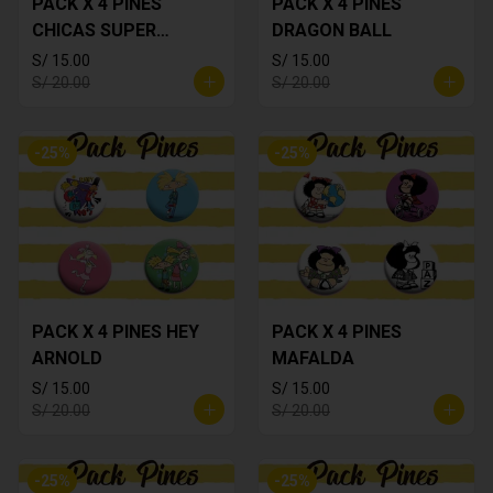
PACK X 4 PINES
PACK X 4 PINES
CHICAS SUPER
DRAGON BALL
PODEROSAS
S/ 15.00
S/ 15.00
S/ 20.00
S/ 20.00
-
25
%
-
25
%
PACK X 4 PINES HEY
PACK X 4 PINES
ARNOLD
MAFALDA
S/ 15.00
S/ 15.00
S/ 20.00
S/ 20.00
-
25
%
-
25
%