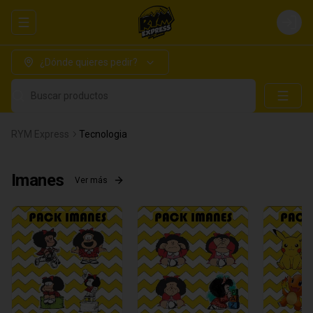
Abrir menu de navegación
Login
¿Dónde quieres pedir?
Buscar productos
RYM Express
Tecnologia
Imanes
Ver más