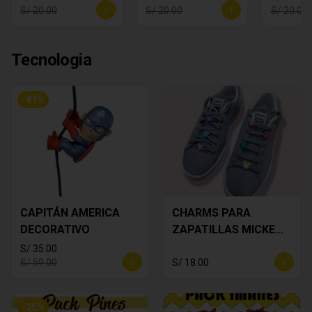
S/ 20.00
S/ 20.00
S/ 20.00
Tecnologia
-
41
%
CAPITÁN AMERICA
CHARMS PARA
DECORATIVO
ZAPATILLAS MICKEY
PACK X 6
S/ 35.00
S/ 59.00
S/ 18.00
-
25
%