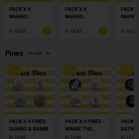
PACK X 4
PACK X 4
PACK X
IMANES
IMANES
IMANES
MAFALDA
MAFALDA 2
POKEM
S/ 18.00
S/ 18.00
S/ 18.00
Pines
Ver más
-
25
%
-
25
%
-
25
%
PACK S 4 PINES
PACK X 4 PINES -
PACK X 
DUMBO & BAMBI
WINNIE THE
BATMA
POOH
S/ 15.00
S/ 15.00
S/ 15.00