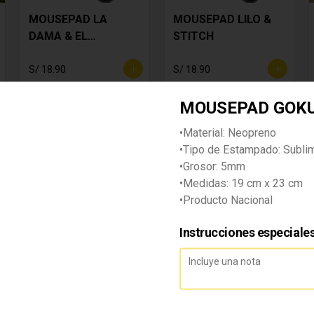
MOUSEPAD LA
MOUSEPAD LILO &
DAMA & EL
STITCH
VAGABUNDO
S/ 18.90
S/ 18.90
MOUSEPAD GOK
•Material: Neopreno
•Tipo de Estampado: Subli
•Grosor: 5mm
•Medidas: 19 cm x 23 cm
•Producto Nacional
MOUSEPAD MICKEY
MOUSEPAD MICKEY
Instrucciones especiale
& MINNIE MOUSE
MOUSE CLASICO
S/ 18.90
S/ 18.90