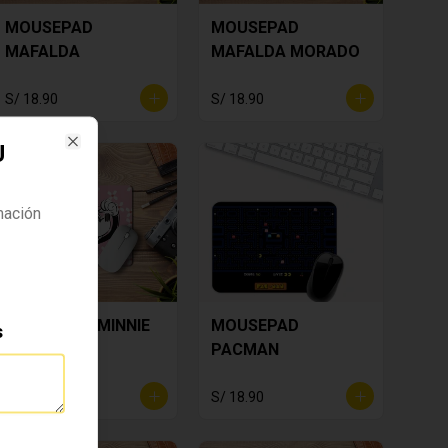
MOUSEPAD
MOUSEPAD
MAFALDA
MAFALDA MORADO
S/ 18.90
S/ 18.90
U
Close
mación
MOUSEPAD MINNIE
MOUSEPAD
s
PACMAN
S/ 18.90
S/ 18.90