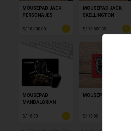
MOUSEPAD JACK
MOUSEPAD JACK
PERSONAJES
SKELLINGTON
S/ 18,900.00
S/ 18,900.00
MOUSEPAD
MOUSEPAD MICKEY
MANDALORIAN
S/ 18.90
S/ 18.90