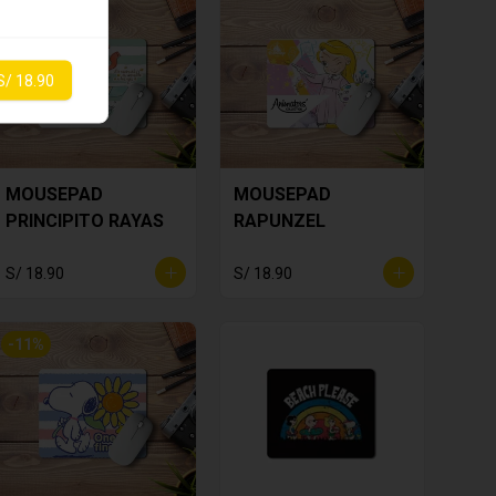
S/ 18.90
MOUSEPAD
MOUSEPAD
PRINCIPITO RAYAS
RAPUNZEL
S/ 18.90
S/ 18.90
-
11
%