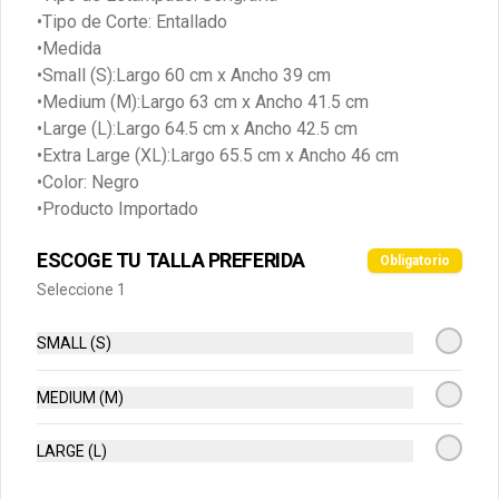
•Tipo de Corte: Entallado
•Medida
•Small (S):Largo 60 cm x Ancho 39 cm
•Medium (M):Largo 63 cm x Ancho 41.5 cm
Conócenos
•Large (L):Largo 64.5 cm x Ancho 42.5 cm
•Extra Large (XL):Largo 65.5 cm x Ancho 46 cm
Zona de Delivery
•Color: Negro
Términos y condiciones
•Producto Importado
Política de privacidad
ESCOGE TU TALLA PREFERIDA
Obligatorio
Redes sociales
Seleccione 1
Instagram
SMALL (S)
Facebook
MEDIUM (M)
Mi cuenta
LARGE (L)
Pedir
Iniciar sesión