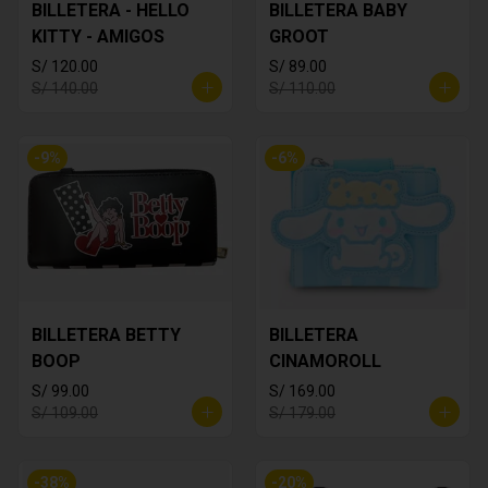
BILLETERA - HELLO
BILLETERA BABY
KITTY - AMIGOS
GROOT
S/ 120.00
S/ 89.00
S/ 140.00
S/ 110.00
-
9
%
-
6
%
BILLETERA BETTY
BILLETERA
BOOP
CINAMOROLL
S/ 99.00
S/ 169.00
S/ 109.00
S/ 179.00
-
38
%
-
20
%