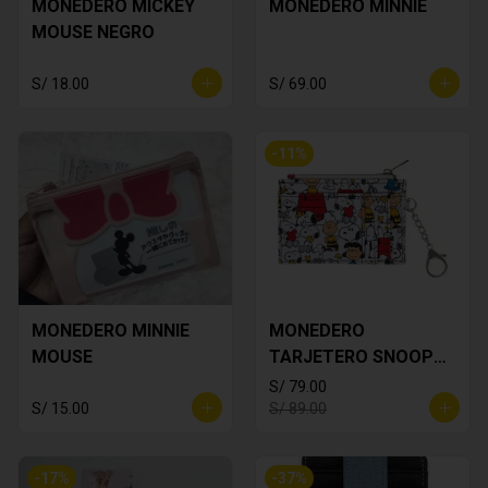
MONEDERO MICKEY
MONEDERO MINNIE
MOUSE NEGRO
S/ 18.00
S/ 69.00
-
11
%
MONEDERO MINNIE
MONEDERO
MOUSE
TARJETERO SNOOPY
BLANCO
S/ 79.00
S/ 15.00
S/ 89.00
-
17
%
-
37
%