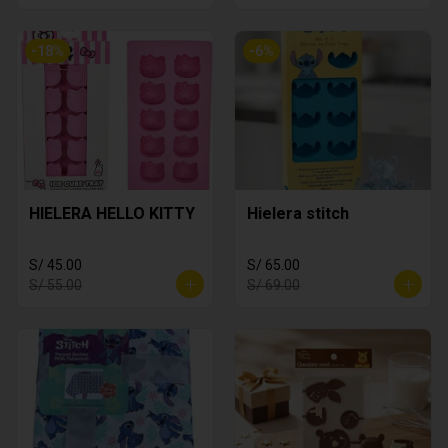
-
18
%
-
6
%
HIELERA HELLO KITTY
Hielera stitch
S/ 45.00
S/ 65.00
S/ 55.00
S/ 69.00