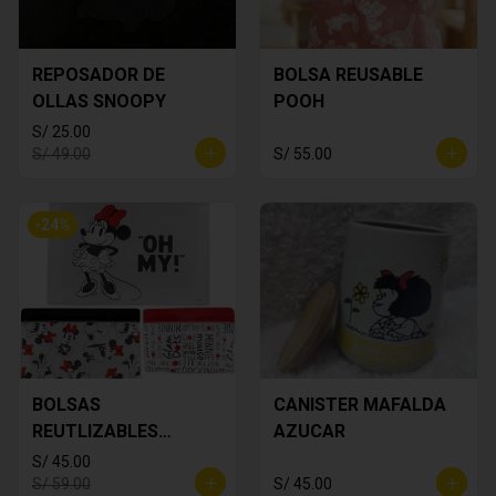
REPOSADOR DE
BOLSA REUSABLE
OLLAS SNOOPY
POOH
S/ 25.00
S/ 49.00
S/ 55.00
-
24
%
BOLSAS
CANISTER MAFALDA
REUTLIZABLES
AZUCAR
MINNIE MOUSE
S/ 45.00
S/ 59.00
S/ 45.00