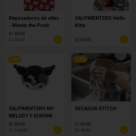
Reposadores de ollas
SALPIMENTERO Hello
- Winnie the Pooh
Kitty
S/ 40.00
S/ 45.00
S/ 69.00
-
10
%
-
13
%
SALPIMENTERO MY
SECADOR STITCH
MELODY Y KUROMI
S/ 99.00
S/ 69.00
S/ 110.00
S/ 79.00