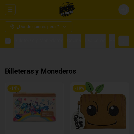
Abrir menu de navegación
Login
¿Dónde quieres pedir?
Billeteras y Monederos
Cocina
Lapiceros
PRE VENTA
Billeteras y Monederos
-
14
%
-
19
%