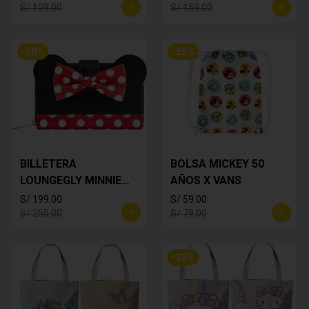
S/ 109.00
S/ 159.00
-
20
%
-
25
%
BILLETERA
BOLSA MICKEY 50
LOUNGEGLY MINNIE
AÑOS X VANS
MOUSE
S/ 199.00
S/ 59.00
S/ 250.00
S/ 79.00
-
20
%