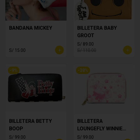
BANDANA MICKEY
BILLETERA BABY
GROOT
S/ 89.00
S/ 15.00
S/ 110.00
-
9
%
-
38
%
BILLETERA BETTY
BILLETERA
BOOP
LOUNGEFLY WINNIE
THE POOH
S/ 99.00
S/ 99.00