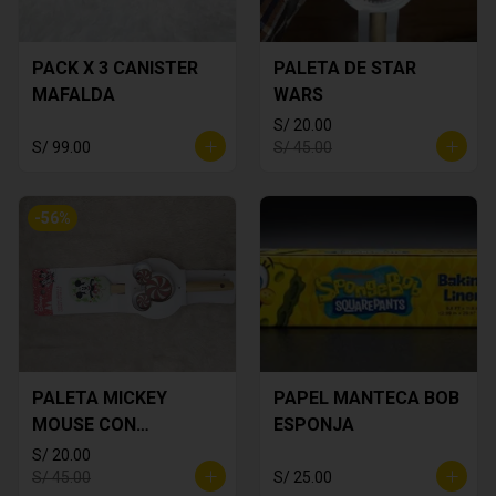
PACK X 3 CANISTER
PALETA DE STAR
MAFALDA
WARS
S/ 20.00
S/ 99.00
S/ 45.00
-
56
%
PALETA MICKEY
PAPEL MANTECA BOB
MOUSE CON
ESPONJA
CORTADOR DE
S/ 20.00
GALLETA
S/ 45.00
S/ 25.00