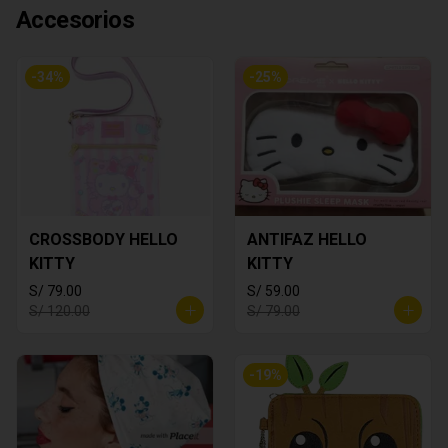
Accesorios
-
34
%
-
25
%
CROSSBODY HELLO
ANTIFAZ HELLO
KITTY
KITTY
S/ 79.00
S/ 59.00
S/ 120.00
S/ 79.00
-
19
%