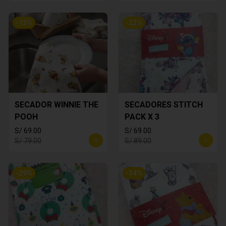
-
13
%
-
22
%
SECADOR WINNIE THE
SECADORES STITCH
POOH
PACK X 3
S/ 69.00
S/ 69.00
S/ 79.00
S/ 89.00
-
29
%
-
34
%