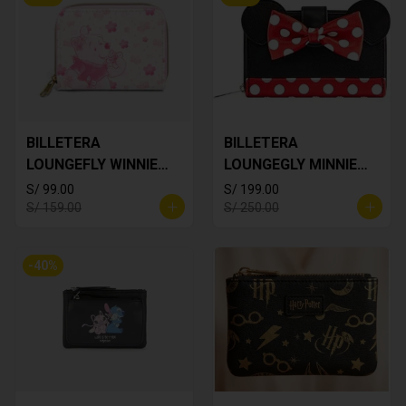
BILLETERA
BILLETERA
LOUNGEFLY WINNIE
LOUNGEGLY MINNIE
THE POOH
MOUSE
S/ 99.00
S/ 199.00
S/ 159.00
S/ 250.00
-
40
%