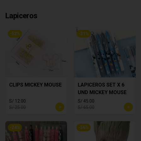
Lapiceros
-
52
%
-
31
%
CLIPS MICKEY MOUSE
LAPICEROS SET X 6
UND MICKEY MOUSE
S/ 12.00
S/ 45.00
S/ 25.00
S/ 65.00
-
24
%
-
56
%