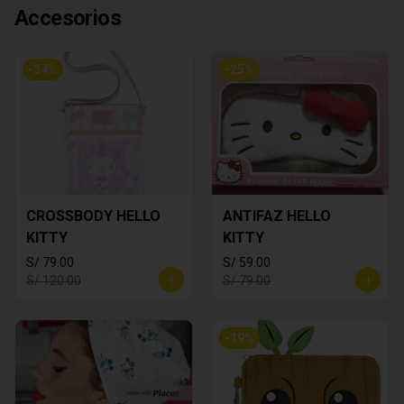
Accesorios
-
34
%
-
25
%
CROSSBODY HELLO
ANTIFAZ HELLO
KITTY
KITTY
S/ 79.00
S/ 59.00
S/ 120.00
S/ 79.00
-
19
%