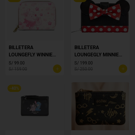
BILLETERA
BILLETERA
LOUNGEFLY WINNIE
LOUNGEGLY MINNIE
THE POOH
MOUSE
S/ 99.00
S/ 199.00
S/ 159.00
S/ 250.00
-
40
%