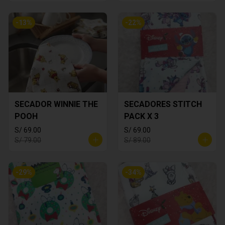
-
13
%
-
22
%
SECADOR WINNIE THE
SECADORES STITCH
POOH
PACK X 3
S/ 69.00
S/ 69.00
S/ 79.00
S/ 89.00
-
29
%
-
34
%