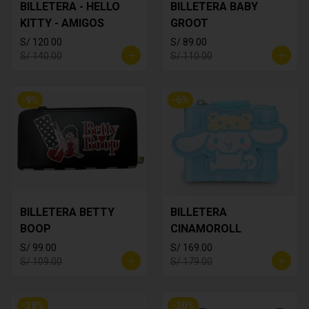
BILLETERA - HELLO
BILLETERA BABY
KITTY - AMIGOS
GROOT
S/ 120.00
S/ 89.00
S/ 140.00
S/ 110.00
-
9
%
-
6
%
BILLETERA BETTY
BILLETERA
BOOP
CINAMOROLL
S/ 99.00
S/ 169.00
S/ 109.00
S/ 179.00
-
38
%
-
20
%