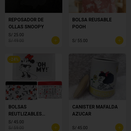
REPOSADOR DE
BOLSA REUSABLE
OLLAS SNOOPY
POOH
S/ 25.00
S/ 49.00
S/ 55.00
-
24
%
BOLSAS
CANISTER MAFALDA
REUTLIZABLES
AZUCAR
MINNIE MOUSE
S/ 45.00
S/ 59.00
S/ 45.00