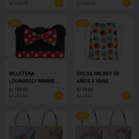
S/ 109.00
S/ 159.00
-
20
%
-
25
%
BILLETERA
BOLSA MICKEY 50
LOUNGEGLY MINNIE
AÑOS X VANS
MOUSE
S/ 199.00
S/ 59.00
S/ 250.00
S/ 79.00
-
20
%