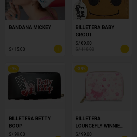
BANDANA MICKEY
BILLETERA BABY
GROOT
S/ 89.00
S/ 15.00
S/ 110.00
-
9
%
-
38
%
BILLETERA BETTY
BILLETERA
BOOP
LOUNGEFLY WINNIE
THE POOH
S/ 99.00
S/ 99.00