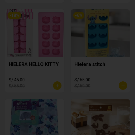
-
18
%
-
6
%
HIELERA HELLO KITTY
Hielera stitch
S/ 45.00
S/ 65.00
S/ 55.00
S/ 69.00