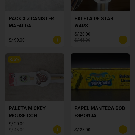
PACK X 3 CANISTER
PALETA DE STAR
MAFALDA
WARS
S/ 20.00
S/ 99.00
S/ 45.00
-
56
%
PALETA MICKEY
PAPEL MANTECA BOB
MOUSE CON
ESPONJA
CORTADOR DE
S/ 20.00
GALLETA
S/ 45.00
S/ 25.00