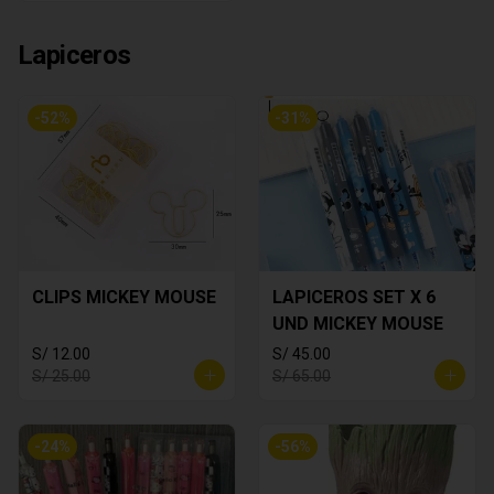
Lapiceros
-
52
%
-
31
%
CLIPS MICKEY MOUSE
LAPICEROS SET X 6
UND MICKEY MOUSE
S/ 12.00
S/ 45.00
S/ 25.00
S/ 65.00
-
24
%
-
56
%