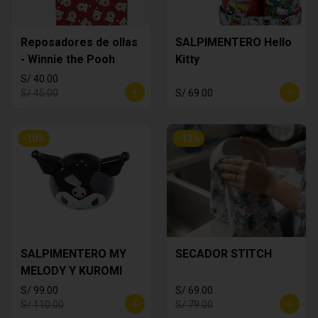
Reposadores de ollas
SALPIMENTERO Hello
- Winnie the Pooh
Kitty
S/ 40.00
S/ 45.00
S/ 69.00
-
10
%
-
13
%
SALPIMENTERO MY
SECADOR STITCH
MELODY Y KUROMI
S/ 99.00
S/ 69.00
S/ 110.00
S/ 79.00