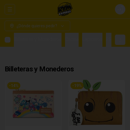
Abrir menu de navegación
Login
¿Dónde quieres pedir?
Billeteras y Monederos
Cocina
Lapiceros
PRE VENTA
Billeteras y Monederos
-
14
%
-
19
%