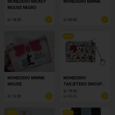
MONEDERO MICKEY
MONEDERO MINNIE
MOUSE NEGRO
S/ 18.00
S/ 69.00
-
11
%
MONEDERO MINNIE
MONEDERO
MOUSE
TARJETERO SNOOPY
BLANCO
S/ 79.00
S/ 15.00
S/ 89.00
-
17
%
-
37
%