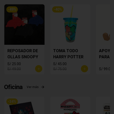
-
49
%
-
40
%
REPOSADOR DE
TOMA TODO
APOYA
OLLAS SNOOPY
HARRY POTTER
PARA C
MICKEY
S/ 25.00
S/ 45.00
S/ 49.00
S/ 75.00
S/ 99.00
Oficina
Ver más
-
34
%