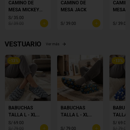
CAMINO DE
CAMINO DE
CAMINO
MESA MICKEY
MESA JACK
MESA 
PLOMO
FLORES
S/ 35.00
S/ 39.00
S/ 39.00
S/ 39.00
VESTUARIO
Ver más
-
13
%
-
13
%
BABUCHAS
BABUCHAS
BABUC
TALLA L - XL
TALLA L - XL
TALLA L
MICKEY
SONIC
SNOOP
S/ 69.00
S/ 69.00
S/ 79.00
S/ 79.00
S/ 79.00