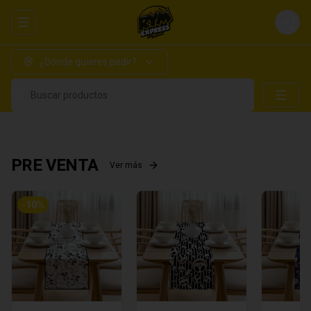
Abrir menu de navegación
Login
¿Dónde quieres pedir?
Buscar productos
PRE VENTA
Ver más
-
10
%