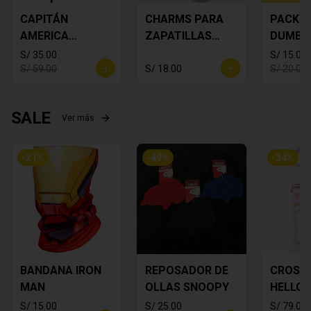
CAPITÁN
CHARMS PARA
PACK S 
AMERICA
ZAPATILLAS
DUMBO 
DECORATIVO
MICKEY PACK X
S/ 35.00
S/ 15.00
6
S/ 59.00
S/ 18.00
S/ 20.00
SALE
Ver más
-
21
%
-
49
%
-
34
%
BANDANA IRON
REPOSADOR DE
CROSS
MAN
OLLAS SNOOPY
HELLO 
S/ 15.00
S/ 25.00
S/ 79.00