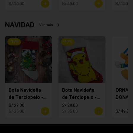
S/ 19.00
S/ 49.00
S/ 120.0
NAVIDAD
Ver más
-
17
%
-
17
%
Bota Navideña
Bota Navideña
ORNAM
de Terciopelo -
de Terciopelo -
DONAL
MANDALORIAN
Pikachi
S/ 29.00
S/ 29.00
S/ 35.00
S/ 35.00
S/ 49.00