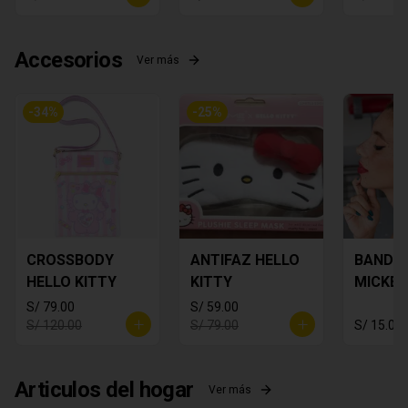
Accesorios
Ver más
-
34
%
-
25
%
CROSSBODY
ANTIFAZ HELLO
BANDA
HELLO KITTY
KITTY
MICKEY
S/ 79.00
S/ 59.00
S/ 120.00
S/ 79.00
S/ 15.00
Articulos del hogar
Ver más