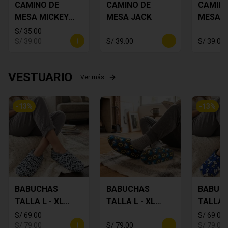
CAMINO DE
CAMINO DE
CAMINO
MESA MICKEY
MESA JACK
MESA 
PLOMO
FLORES
S/ 35.00
S/ 39.00
S/ 39.00
S/ 39.00
VESTUARIO
Ver más
-
13
%
-
13
%
BABUCHAS
BABUCHAS
BABUC
TALLA L - XL
TALLA L - XL
TALLA L
MICKEY
SONIC
SNOOP
S/ 69.00
S/ 69.00
S/ 79.00
S/ 79.00
S/ 79.00