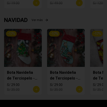
S/ 19.00
S/ 49.00
S/ 120.0
NAVIDAD
Ver más
-
17
%
-
17
%
-
17
%
Bota Navideña
Bota Navideña
Bota Na
de Terciopelo -
de Terciopelo -
de Terc
MANDALORIAN
Rugrats
Pikachi
S/ 29.00
S/ 29.00
S/ 29.00
S/ 35.00
S/ 35.00
S/ 35.00