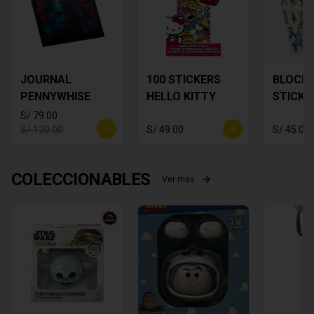
JOURNAL
100 STICKERS
BLOCK 
PENNYWHISE
HELLO KITTY
STICKE
DRAGON
S/ 79.00
S/ 120.00
S/ 49.00
S/ 45.00
COLECCIONABLES
Ver más