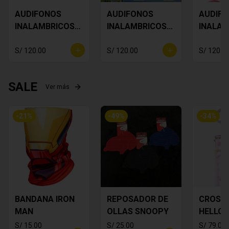
AUDIFONOS
AUDIFONOS
AUDIF
INALAMBRICOS
INALAMBRICOS
INALAM
Star Wars Baby
BUZZ
SNOOP
Yoda
LIGHTYEAR
S/ 120.00
S/ 120.00
S/ 120.0
SALE
Ver más
-
21
%
-
49
%
-
34
%
BANDANA IRON
REPOSADOR DE
CROSS
MAN
OLLAS SNOOPY
HELLO 
S/ 15.00
S/ 25.00
S/ 79.00