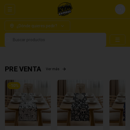
Abrir menu de navegación
Login
¿Dónde quieres pedir?
Buscar productos
PRE VENTA
Ver más
-
10
%