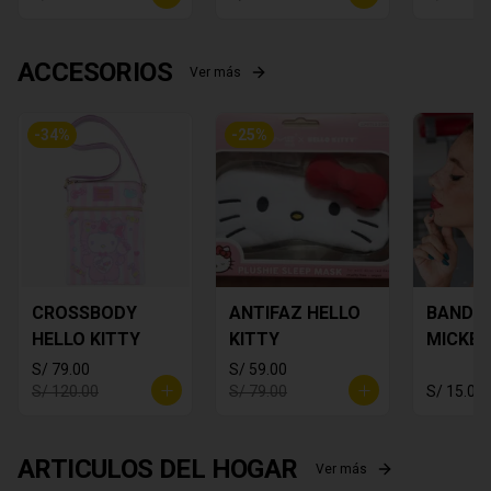
ACCESORIOS
Ver más
-
34
%
-
25
%
CROSSBODY
ANTIFAZ HELLO
BANDA
HELLO KITTY
KITTY
MICKEY
S/ 79.00
S/ 59.00
S/ 120.00
S/ 79.00
S/ 15.00
ARTICULOS DEL HOGAR
Ver más