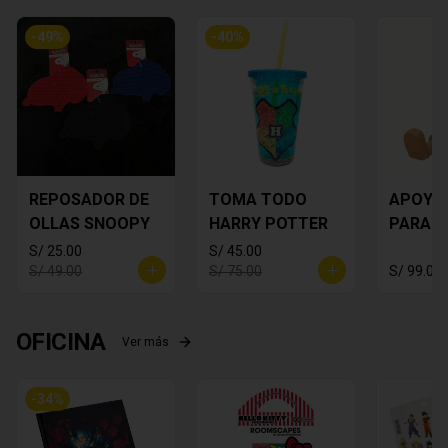
-
49
%
-
40
%
REPOSADOR DE
TOMA TODO
APOYA
OLLAS SNOOPY
HARRY POTTER
PARA C
MICKEY
S/ 25.00
S/ 45.00
S/ 49.00
S/ 75.00
S/ 99.00
OFICINA
Ver más
-
34
%