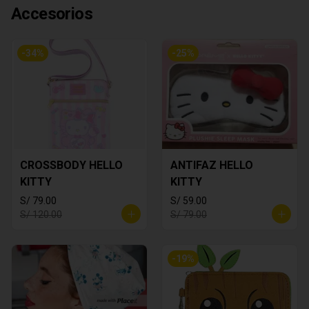
Accesorios
-
34
%
-
25
%
CROSSBODY HELLO
ANTIFAZ HELLO
KITTY
KITTY
S/ 79.00
S/ 59.00
S/ 120.00
S/ 79.00
-
19
%