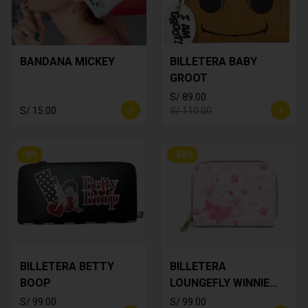
BANDANA MICKEY
BILLETERA BABY
GROOT
S/ 89.00
S/ 15.00
S/ 110.00
-
9
%
-
38
%
BILLETERA BETTY
BILLETERA
BOOP
LOUNGEFLY WINNIE
THE POOH
S/ 99.00
S/ 99.00