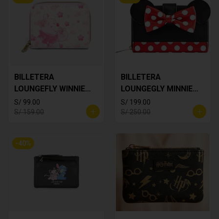
BILLETERA
BILLETERA
LOUNGEFLY WINNIE
LOUNGEGLY MINNIE
THE POOH
MOUSE
S/ 99.00
S/ 199.00
S/ 159.00
S/ 250.00
-
40
%