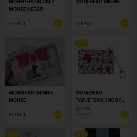
MONEDERO MICKEY
MONEDERO MINNIE
MOUSE NEGRO
S/ 18.00
S/ 69.00
-
11
%
MONEDERO MINNIE
MONEDERO
MOUSE
TARJETERO SNOOPY
BLANCO
S/ 79.00
S/ 15.00
S/ 89.00
-
17
%
-
37
%