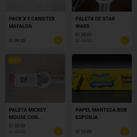
PACK X 3 CANISTER
PALETA DE STAR
MAFALDA
WARS
S/ 20.00
S/ 99.00
S/ 45.00
-
56
%
PALETA MICKEY
PAPEL MANTECA BOB
MOUSE CON
ESPONJA
CORTADOR DE
S/ 20.00
GALLETA
S/ 45.00
S/ 25.00