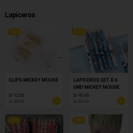
Lapiceros
-
52
%
-
31
%
CLIPS MICKEY MOUSE
LAPICEROS SET X 6
UND MICKEY MOUSE
S/ 12.00
S/ 45.00
S/ 25.00
S/ 65.00
-
24
%
-
56
%