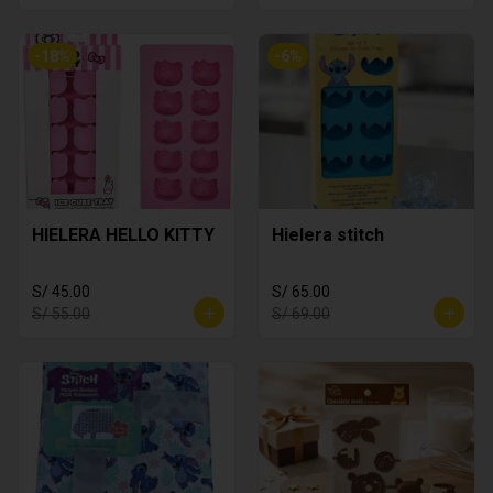
-
18
%
-
6
%
HIELERA HELLO KITTY
Hielera stitch
S/ 45.00
S/ 65.00
S/ 55.00
S/ 69.00