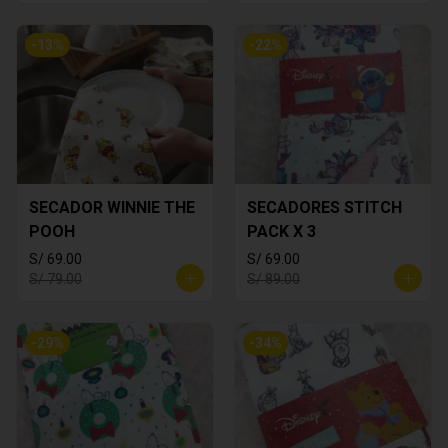
-
13
%
-
22
%
SECADOR WINNIE THE
SECADORES STITCH
POOH
PACK X 3
S/ 69.00
S/ 69.00
S/ 79.00
S/ 89.00
-
29
%
-
34
%