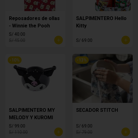
Reposadores de ollas
SALPIMENTERO Hello
- Winnie the Pooh
Kitty
S/ 40.00
S/ 45.00
S/ 69.00
-
10
%
-
13
%
SALPIMENTERO MY
SECADOR STITCH
MELODY Y KUROMI
S/ 99.00
S/ 69.00
S/ 110.00
S/ 79.00