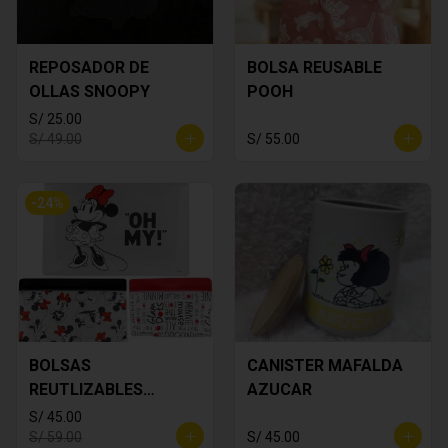
REPOSADOR DE
BOLSA REUSABLE
OLLAS SNOOPY
POOH
S/ 25.00
S/ 49.00
S/ 55.00
-
24
%
BOLSAS
CANISTER MAFALDA
REUTLIZABLES
AZUCAR
MINNIE MOUSE
S/ 45.00
S/ 59.00
S/ 45.00