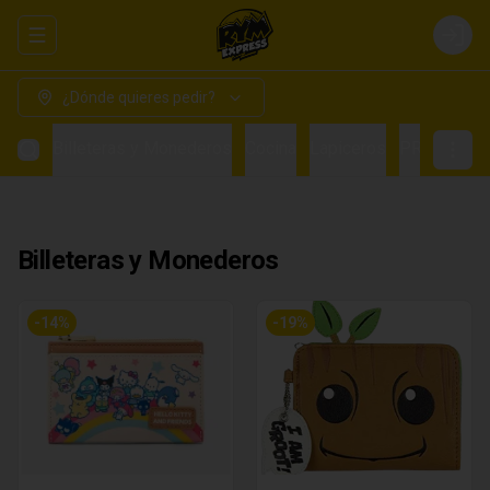
Abrir menu de navegación
Login
¿Dónde quieres pedir?
Billeteras y Monederos
Cocina
Lapiceros
PRE VENTA
Billeteras y Monederos
-
14
%
-
19
%