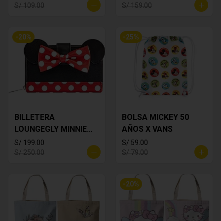
S/ 109.00
S/ 159.00
-
20
%
-
25
%
BILLETERA
BOLSA MICKEY 50
LOUNGEGLY MINNIE
AÑOS X VANS
MOUSE
S/ 199.00
S/ 59.00
S/ 250.00
S/ 79.00
-
20
%