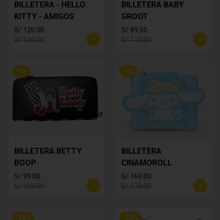
BILLETERA - HELLO
BILLETERA BABY
KITTY - AMIGOS
GROOT
S/ 120.00
S/ 89.00
S/ 140.00
S/ 110.00
-
9
%
-
6
%
BILLETERA BETTY
BILLETERA
BOOP
CINAMOROLL
S/ 99.00
S/ 169.00
S/ 109.00
S/ 179.00
-
38
%
-
20
%