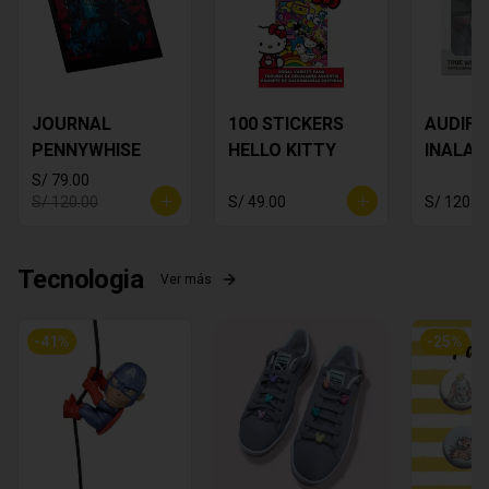
JOURNAL
100 STICKERS
AUDIF
PENNYWHISE
HELLO KITTY
INALAM
Star Wa
S/ 79.00
Yoda
S/ 120.00
S/ 49.00
S/ 120.0
Tecnologia
Ver más
-
41
%
-
25
%