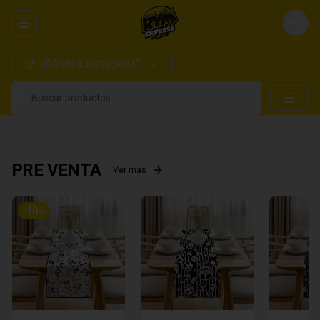
Abrir menu de navegación
Login
¿Dónde quieres pedir?
Buscar productos
PRE VENTA
Ver más
-
10
%