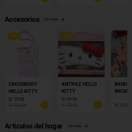
Accesorios
Ver más
-
34
%
-
25
%
CROSSBODY
ANTIFAZ HELLO
BANDA
HELLO KITTY
KITTY
MICKEY
S/ 79.00
S/ 59.00
S/ 120.00
S/ 79.00
S/ 15.00
Articulos del hogar
Ver más