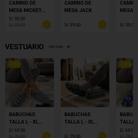
CAMINO DE
CAMINO DE
CAMINO
MESA MICKEY
MESA JACK
MESA 
PLOMO
FLORES
S/ 35.00
S/ 39.00
S/ 39.00
S/ 39.00
VESTUARIO
Ver más
-
13
%
-
13
%
BABUCHAS
BABUCHAS
BABUC
TALLA L - XL
TALLA L - XL
TALLA L
MICKEY
SONIC
SNOOP
S/ 69.00
S/ 69.00
S/ 79.00
S/ 79.00
S/ 79.00