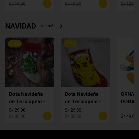
S/ 19.00
S/ 49.00
S/ 120.0
NAVIDAD
Ver más
-
17
%
-
17
%
Bota Navideña
Bota Navideña
ORNAM
de Terciopelo -
de Terciopelo -
DONAL
MANDALORIAN
Pikachi
S/ 29.00
S/ 29.00
S/ 35.00
S/ 35.00
S/ 49.00