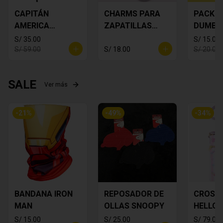
CAPITÁN
CHARMS PARA
PACK S 
AMERICA
ZAPATILLAS
DUMBO 
DECORATIVO
MICKEY PACK X
S/ 35.00
S/ 15.00
6
S/ 59.00
S/ 18.00
S/ 20.00
SALE
Ver más
-
21
%
-
49
%
-
34
%
BANDANA IRON
REPOSADOR DE
CROSS
MAN
OLLAS SNOOPY
HELLO 
S/ 15.00
S/ 25.00
S/ 79.00