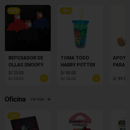
-
49
%
-
40
%
REPOSADOR DE
TOMA TODO
APOYA
OLLAS SNOOPY
HARRY POTTER
PARA C
MICKEY
S/ 25.00
S/ 45.00
S/ 49.00
S/ 75.00
S/ 99.00
Oficina
Ver más
-
34
%