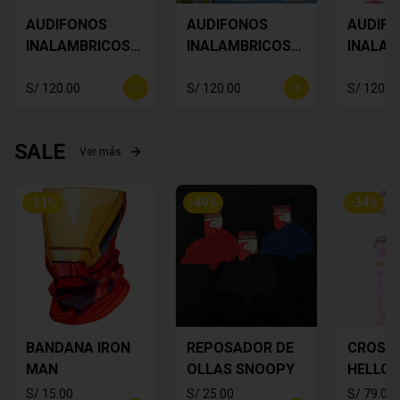
AUDIFONOS
AUDIFONOS
AUDIF
INALAMBRICOS
INALAMBRICOS
INALAM
Star Wars Baby
BUZZ
SNOOP
Yoda
LIGHTYEAR
S/ 120.00
S/ 120.00
S/ 120.0
SALE
Ver más
-
21
%
-
49
%
-
34
%
BANDANA IRON
REPOSADOR DE
CROSS
MAN
OLLAS SNOOPY
HELLO 
S/ 15.00
S/ 25.00
S/ 79.00