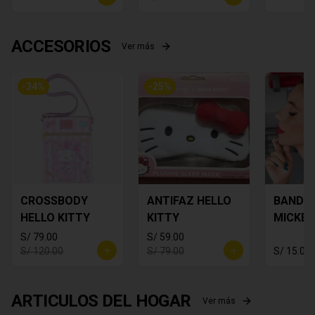
ACCESORIOS
Ver más
-
34
%
-
25
%
CROSSBODY
ANTIFAZ HELLO
BANDA
HELLO KITTY
KITTY
MICKEY
S/ 79.00
S/ 59.00
S/ 120.00
S/ 79.00
S/ 15.00
ARTICULOS DEL HOGAR
Ver más