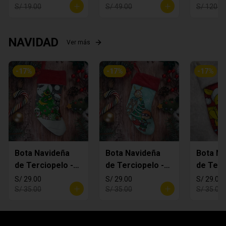
S/ 19.00
S/ 49.00
S/ 120.0
NAVIDAD
Ver más
-
17
%
-
17
%
-
17
%
Bota Navideña
Bota Navideña
Bota Na
de Terciopelo -
de Terciopelo -
de Terc
MANDALORIAN
Rugrats
Pikachi
S/ 29.00
S/ 29.00
S/ 29.00
S/ 35.00
S/ 35.00
S/ 35.00