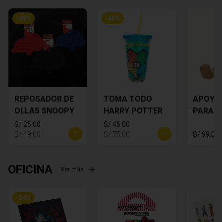
-
49
%
-
40
%
REPOSADOR DE
TOMA TODO
APOYA
OLLAS SNOOPY
HARRY POTTER
PARA C
MICKEY
S/ 25.00
S/ 45.00
S/ 49.00
S/ 75.00
S/ 99.00
OFICINA
Ver más
-
34
%