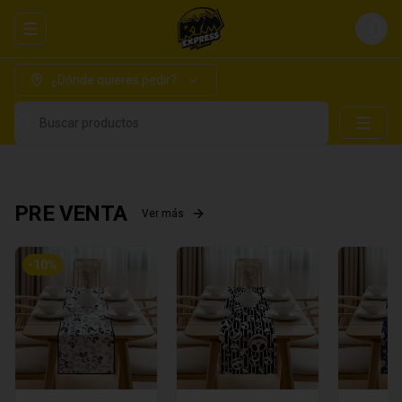
Abrir menu de navegación
Login
¿Dónde quieres pedir?
Buscar productos
PRE VENTA
Ver más
-
10
%