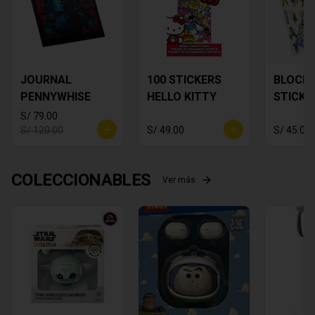
JOURNAL
100 STICKERS
BLOCK 
PENNYWHISE
HELLO KITTY
STICKE
DRAGON
S/ 79.00
S/ 120.00
S/ 49.00
S/ 45.00
COLECCIONABLES
Ver más