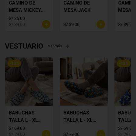
CAMINO DE
CAMINO DE
CAMINO
MESA MICKEY
MESA JACK
MESA 
PLOMO
FLORES
S/ 35.00
S/ 39.00
S/ 39.00
S/ 39.00
VESTUARIO
Ver más
-
13
%
-
13
%
BABUCHAS
BABUCHAS
BABUC
TALLA L - XL
TALLA L - XL
TALLA L
MICKEY
SONIC
SNOOP
S/ 69.00
S/ 69.00
S/ 79.00
S/ 79.00
S/ 79.00