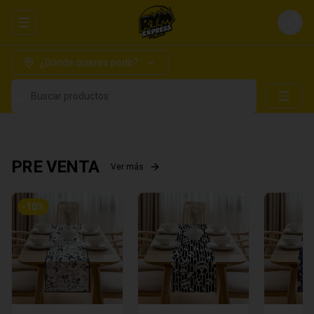
Abrir menu de navegación
Login
¿Dónde quieres pedir?
Buscar productos
PRE VENTA
Ver más
-
10
%