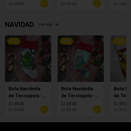
S/ 19.00
S/ 49.00
S/ 120.0
NAVIDAD
Ver más
-
17
%
-
17
%
-
17
%
Bota Navideña
Bota Navideña
Bota Na
de Terciopelo -
de Terciopelo -
de Terc
MANDALORIAN
Rugrats
Pikachi
S/ 29.00
S/ 29.00
S/ 29.00
S/ 35.00
S/ 35.00
S/ 35.00