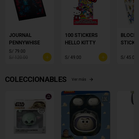
JOURNAL
100 STICKERS
BLOCK 
PENNYWHISE
HELLO KITTY
STICKE
DRAGON
S/ 79.00
S/ 120.00
S/ 49.00
S/ 45.00
COLECCIONABLES
Ver más