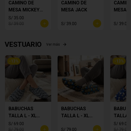
CAMINO DE
CAMINO DE
CAMINO
MESA MICKEY
MESA JACK
MESA 
PLOMO
FLORES
S/ 35.00
S/ 39.00
S/ 39.00
S/ 39.00
VESTUARIO
Ver más
-
13
%
-
13
%
BABUCHAS
BABUCHAS
BABUC
TALLA L - XL
TALLA L - XL
TALLA L
MICKEY
SONIC
SNOOP
S/ 69.00
S/ 69.00
S/ 79.00
S/ 79.00
S/ 79.00