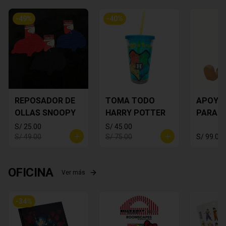
-
49
%
-
40
%
REPOSADOR DE
TOMA TODO
APOYA
OLLAS SNOOPY
HARRY POTTER
PARA C
MICKEY
S/ 25.00
S/ 45.00
S/ 49.00
S/ 75.00
S/ 99.00
OFICINA
Ver más
-
34
%