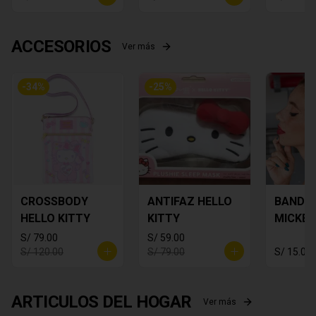
ACCESORIOS
Ver más
-
34
%
-
25
%
CROSSBODY
ANTIFAZ HELLO
BANDA
HELLO KITTY
KITTY
MICKEY
S/ 79.00
S/ 59.00
S/ 120.00
S/ 79.00
S/ 15.00
ARTICULOS DEL HOGAR
Ver más