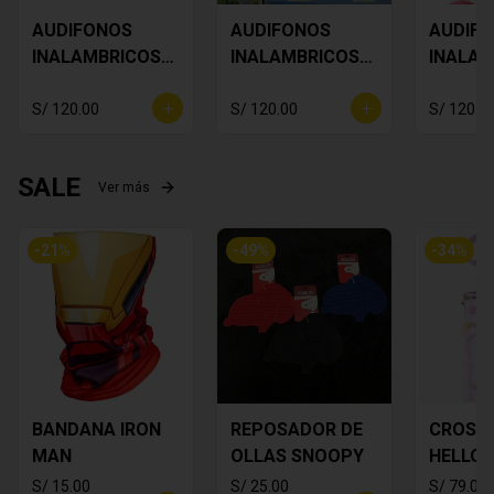
AUDIFONOS
AUDIFONOS
AUDIF
INALAMBRICOS
INALAMBRICOS
INALAM
Star Wars Baby
BUZZ
SNOOP
Yoda
LIGHTYEAR
S/ 120.00
S/ 120.00
S/ 120.0
SALE
Ver más
-
21
%
-
49
%
-
34
%
BANDANA IRON
REPOSADOR DE
CROSS
MAN
OLLAS SNOOPY
HELLO 
S/ 15.00
S/ 25.00
S/ 79.00