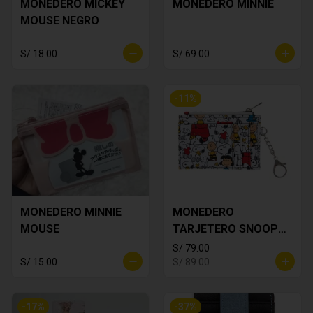
MONEDERO MICKEY
MONEDERO MINNIE
MOUSE NEGRO
S/ 18.00
S/ 69.00
-
11
%
MONEDERO MINNIE
MONEDERO
MOUSE
TARJETERO SNOOPY
BLANCO
S/ 79.00
S/ 15.00
S/ 89.00
-
17
%
-
37
%