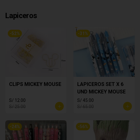
Lapiceros
-
52
%
-
31
%
CLIPS MICKEY MOUSE
LAPICEROS SET X 6
UND MICKEY MOUSE
S/ 12.00
S/ 45.00
S/ 25.00
S/ 65.00
-
24
%
-
56
%