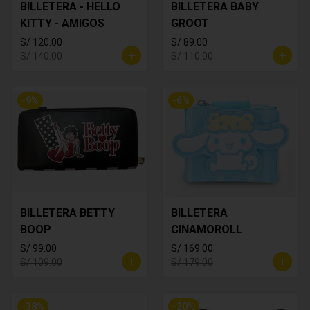
BILLETERA - HELLO
BILLETERA BABY
KITTY - AMIGOS
GROOT
S/ 120.00
S/ 89.00
S/ 140.00
S/ 110.00
-
9
%
-
6
%
BILLETERA BETTY
BILLETERA
BOOP
CINAMOROLL
S/ 99.00
S/ 169.00
S/ 109.00
S/ 179.00
-
38
%
-
20
%