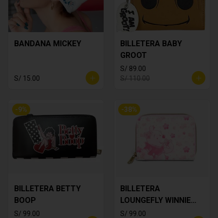
BANDANA MICKEY
BILLETERA BABY
GROOT
S/ 89.00
S/ 15.00
S/ 110.00
-
9
%
-
38
%
BILLETERA BETTY
BILLETERA
BOOP
LOUNGEFLY WINNIE
THE POOH
S/ 99.00
S/ 99.00