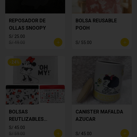
REPOSADOR DE
BOLSA REUSABLE
OLLAS SNOOPY
POOH
S/ 25.00
S/ 49.00
S/ 55.00
-
24
%
BOLSAS
CANISTER MAFALDA
REUTLIZABLES
AZUCAR
MINNIE MOUSE
S/ 45.00
S/ 59.00
S/ 45.00