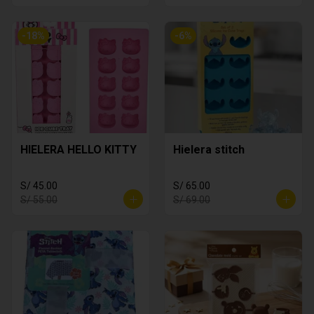
-
18
%
-
6
%
HIELERA HELLO KITTY
Hielera stitch
S/ 45.00
S/ 65.00
S/ 55.00
S/ 69.00