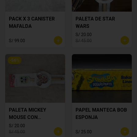
PACK X 3 CANISTER
PALETA DE STAR
MAFALDA
WARS
S/ 20.00
S/ 99.00
S/ 45.00
-
56
%
PALETA MICKEY
PAPEL MANTECA BOB
MOUSE CON
ESPONJA
CORTADOR DE
S/ 20.00
GALLETA
S/ 45.00
S/ 25.00