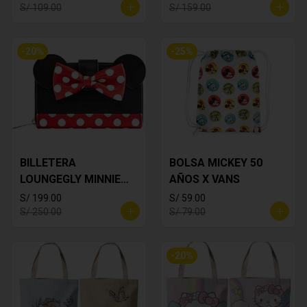
S/ 109.00
S/ 159.00
-
20
%
-
25
%
BILLETERA
BOLSA MICKEY 50
LOUNGEGLY MINNIE
AÑOS X VANS
MOUSE
S/ 199.00
S/ 59.00
S/ 250.00
S/ 79.00
-
20
%