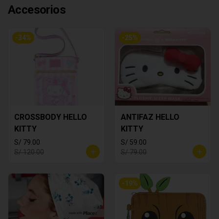
Accesorios
-
34
%
-
25
%
CROSSBODY HELLO
ANTIFAZ HELLO
KITTY
KITTY
S/ 79.00
S/ 59.00
S/ 120.00
S/ 79.00
-
19
%