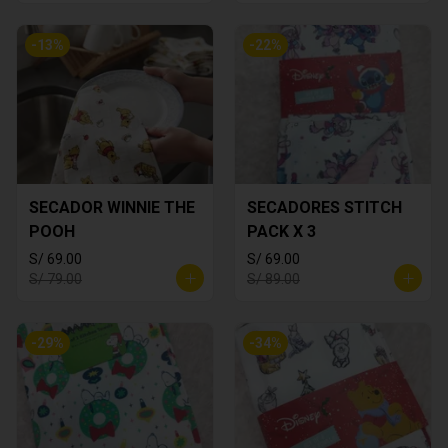
-
13
%
-
22
%
SECADOR WINNIE THE
SECADORES STITCH
POOH
PACK X 3
S/ 69.00
S/ 69.00
S/ 79.00
S/ 89.00
-
29
%
-
34
%