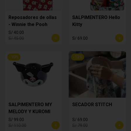
Reposadores de ollas
SALPIMENTERO Hello
- Winnie the Pooh
Kitty
S/ 40.00
S/ 45.00
S/ 69.00
-
10
%
-
13
%
SALPIMENTERO MY
SECADOR STITCH
MELODY Y KUROMI
S/ 99.00
S/ 69.00
S/ 110.00
S/ 79.00