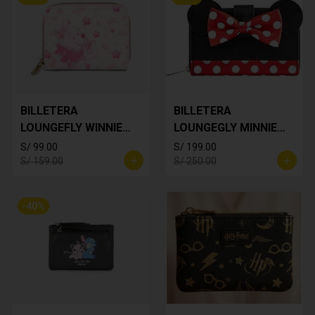
BILLETERA
BILLETERA
LOUNGEFLY WINNIE
LOUNGEGLY MINNIE
THE POOH
MOUSE
S/ 99.00
S/ 199.00
S/ 159.00
S/ 250.00
-
40
%