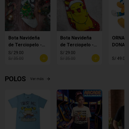
Bota Navideña
Bota Navideña
ORNAM
de Terciopelo -
de Terciopelo -
DONAL
MANDALORIAN
Pikachi
S/ 29.00
S/ 29.00
S/ 35.00
S/ 35.00
S/ 49.00
POLOS
Ver más