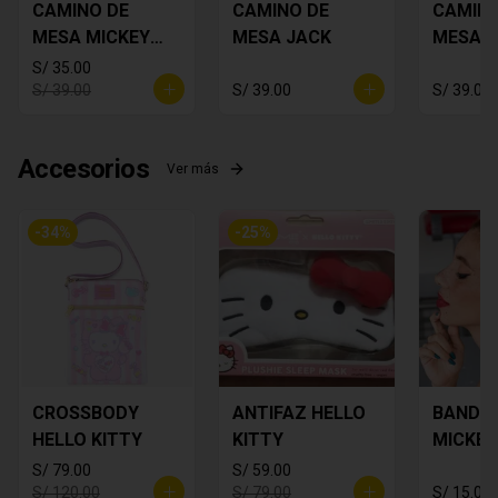
CAMINO DE
CAMINO DE
CAMINO
MESA MICKEY
MESA JACK
MESA 
PLOMO
FLORES
S/ 35.00
S/ 39.00
S/ 39.00
S/ 39.00
Accesorios
Ver más
-
34
%
-
25
%
CROSSBODY
ANTIFAZ HELLO
BANDA
HELLO KITTY
KITTY
MICKEY
S/ 79.00
S/ 59.00
S/ 120.00
S/ 79.00
S/ 15.00