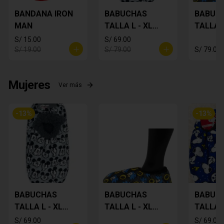
BANDANA IRON
BABUCHAS
BABUC
MAN
TALLA L - XL
TALLA L
MICKEY
SONIC
S/ 15.00
S/ 69.00
S/ 19.00
S/ 79.00
S/ 79.00
Mujeres
Ver más
-
13
%
-
13
%
BABUCHAS
BABUCHAS
BABUC
TALLA L - XL
TALLA L - XL
TALLA L
MICKEY
SONIC
SNOOP
S/ 69.00
S/ 69.00