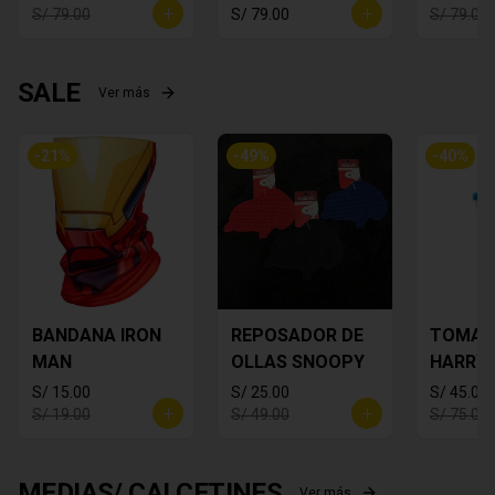
S/ 79.00
S/ 79.00
S/ 79.00
SALE
Ver más
-
21
%
-
49
%
-
40
%
BANDANA IRON
REPOSADOR DE
TOMA 
MAN
OLLAS SNOOPY
HARRY
S/ 15.00
S/ 25.00
S/ 45.00
S/ 19.00
S/ 49.00
S/ 75.00
MEDIAS/ CALCETINES
Ver más