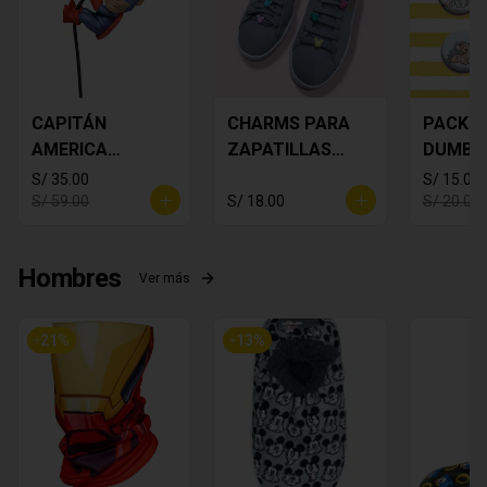
CAPITÁN
CHARMS PARA
PACK S 
AMERICA
ZAPATILLAS
DUMBO 
DECORATIVO
MICKEY PACK X
S/ 35.00
S/ 15.00
6
S/ 59.00
S/ 18.00
S/ 20.00
Hombres
Ver más
-
21
%
-
13
%