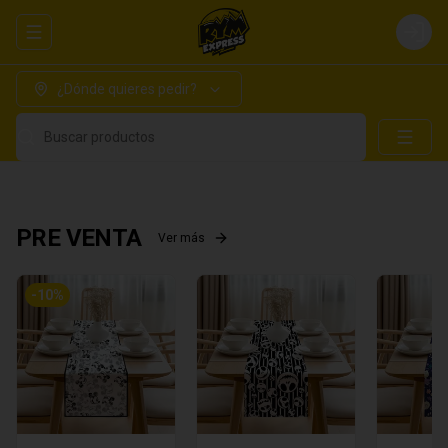
Abrir menu de navegación
Login
¿Dónde quieres pedir?
Buscar productos
PRE VENTA
Ver más
-
10
%