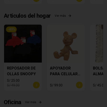
Articulos del hogar
Ver más
-
49
%
REPOSADOR DE
APOYADOR
BOLSA 
OLLAS SNOOPY
PARA CELULAR
ALMAC
MICKEY MOUSE
TO - P
S/ 25.00
S/ 49.00
S/ 99.00
S/ 45.00
Oficina
Ver más