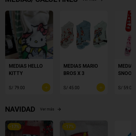
MEDIAS HELLO
MEDIAS MARIO
MEDIAS
KITTY
BROS X 3
SNOOP
S/ 79.00
S/ 45.00
S/ 59.00
NAVIDAD
Ver más
-
17
%
-
17
%