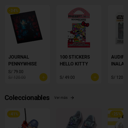
-
34
%
JOURNAL
100 STICKERS
AUDIF
PENNYWHISE
HELLO KITTY
INALAM
Star Wa
S/ 79.00
Yoda
S/ 120.00
S/ 49.00
S/ 120.0
Coleccionables
Ver más
-
41
%
-
25
%