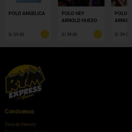
POLO ANGELICA
POLO HEY
POLO H
ARNOLD HUESO
ARNOL
S/ 59.00
S/ 39.00
S/ 39.00
Conócenos
Zona de Delivery