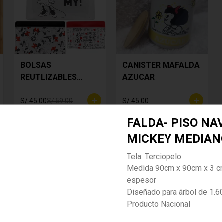
BOLSAS
CANISTER MAFALDA
REUTLIZABLES
AZUCAR
MINNIE MOUSE
S/ 45.00
S/ 59.00
S/ 45.00
FALDA- PISO NA
-
22
%
MICKEY MEDIAN
Tela: Terciopelo
Medida 90cm x 90cm x 3 c
espesor
Diseñado para árbol de 1.
Producto Nacional
CLIPS DE COCINA
CORTADOR Y