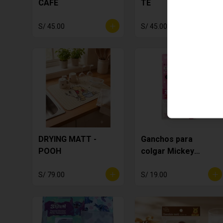
CAFE
TE
S/ 45.00
S/ 45.00
DRYING MATT -
Ganchos para
POOH
colgar Mickey
Mouse
S/ 79.00
S/ 19.00