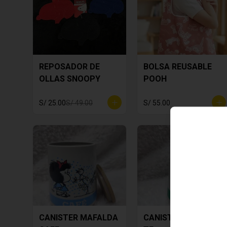
REPOSADOR DE
BOLSA REUSABLE
OLLAS SNOOPY
POOH
S/ 25.00
S/ 49.00
S/ 55.00
CANISTER MAFALDA
CANISTER MAFALDA