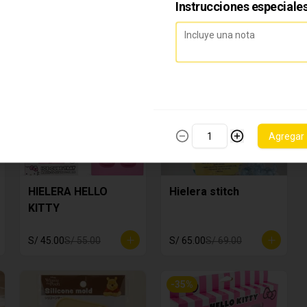
BOB ESPONJA
ESTAMPADOR
Instrucciones especiale
HELLO KITTY
S/ 35.00
S/ 45.00
S/ 20.00
-
18
%
-
6
%
Agregar
HIELERA HELLO
Hielera stitch
KITTY
S/ 45.00
S/ 55.00
S/ 65.00
S/ 69.00
-
35
%