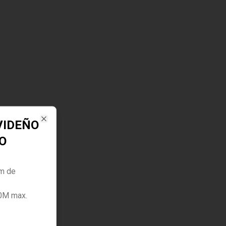
VIDEÑO
Close
O
m de
60M max.