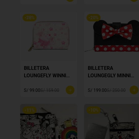
-
38
%
-
20
%
BILLETERA
BILLETERA
LOUNGEFLY WINNIE
LOUNGEGLY MINNIE
THE POOH
MOUSE
S/ 99.00
S/ 159.00
S/ 199.00
S/ 250.00
-
11
%
-
10
%