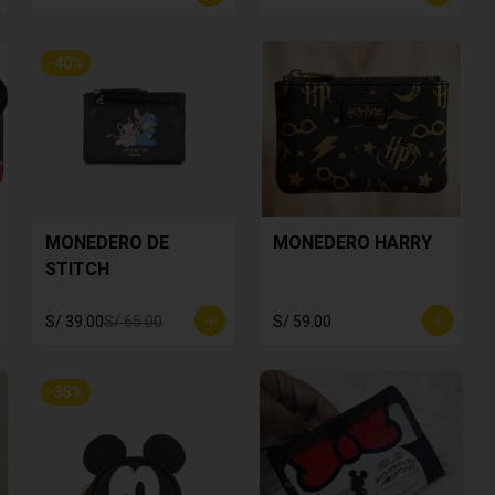
-
40
%
MONEDERO DE
MONEDERO HARRY
STITCH
S/ 39.00
S/ 65.00
S/ 59.00
-
35
%