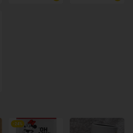
-
24
%