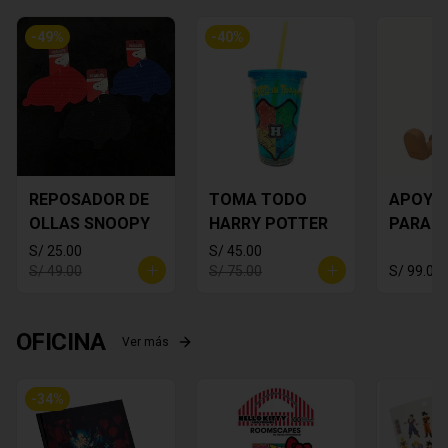
-
49
%
-
40
%
REPOSADOR DE
TOMA TODO
APOYA
OLLAS SNOOPY
HARRY POTTER
PARA C
MICKEY
S/ 25.00
S/ 45.00
S/ 49.00
S/ 75.00
S/ 99.00
OFICINA
Ver más
-
34
%