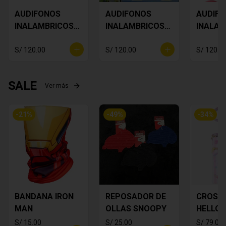
AUDIFONOS
AUDIFONOS
AUDIF
INALAMBRICOS
INALAMBRICOS
INALAM
Star Wars Baby
BUZZ
SNOOP
Yoda
LIGHTYEAR
S/ 120.00
S/ 120.00
S/ 120.0
SALE
Ver más
-
21
%
-
49
%
-
34
%
BANDANA IRON
REPOSADOR DE
CROSS
MAN
OLLAS SNOOPY
HELLO 
S/ 15.00
S/ 25.00
S/ 79.00