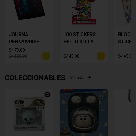
JOURNAL
100 STICKERS
BLOCK 
PENNYWHISE
HELLO KITTY
STICKE
DRAGON
S/ 79.00
S/ 120.00
S/ 49.00
S/ 45.00
COLECCIONABLES
Ver más