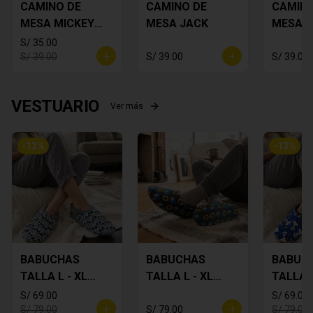
CAMINO DE
CAMINO DE
CAMINO
MESA MICKEY
MESA JACK
MESA 
PLOMO
FLORES
S/ 35.00
S/ 39.00
S/ 39.00
S/ 39.00
VESTUARIO
Ver más
-
13
%
-
13
%
BABUCHAS
BABUCHAS
BABUC
TALLA L - XL
TALLA L - XL
TALLA L
MICKEY
SONIC
SNOOP
S/ 69.00
S/ 69.00
S/ 79.00
S/ 79.00
S/ 79.00