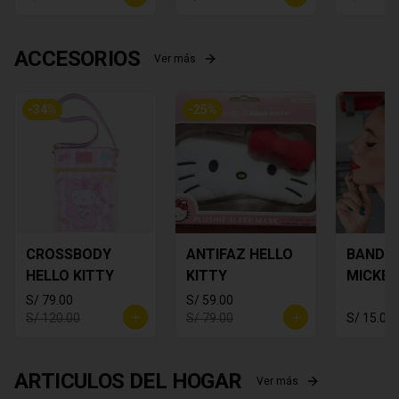
ACCESORIOS
Ver más
-
34
%
-
25
%
CROSSBODY
ANTIFAZ HELLO
BANDA
HELLO KITTY
KITTY
MICKEY
S/ 79.00
S/ 59.00
S/ 120.00
S/ 79.00
S/ 15.00
ARTICULOS DEL HOGAR
Ver más