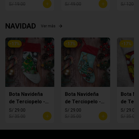
S/ 19.00
S/ 49.00
S/ 120.0
NAVIDAD
Ver más
-
17
%
-
17
%
-
17
%
Bota Navideña
Bota Navideña
Bota Na
de Terciopelo -
de Terciopelo -
de Terc
MANDALORIAN
Rugrats
Pikachi
S/ 29.00
S/ 29.00
S/ 29.00
S/ 35.00
S/ 35.00
S/ 35.00