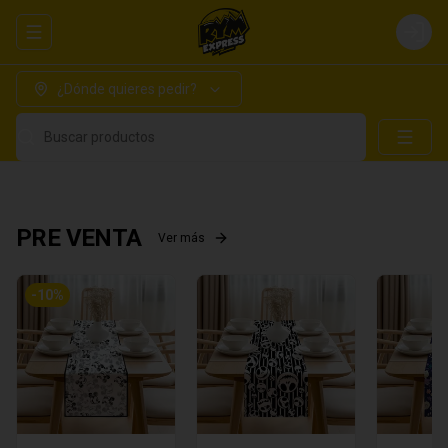
Abrir menu de navegación
Login
¿Dónde quieres pedir?
Buscar productos
PRE VENTA
Ver más
-
10
%