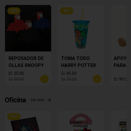
-
49
%
-
40
%
REPOSADOR DE
TOMA TODO
APOYA
OLLAS SNOOPY
HARRY POTTER
PARA C
MICKEY
S/ 25.00
S/ 45.00
S/ 49.00
S/ 75.00
S/ 99.00
Oficina
Ver más
-
34
%