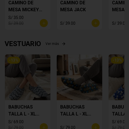
CAMINO DE
CAMINO DE
CAMINO
MESA MICKEY
MESA JACK
MESA 
PLOMO
FLORES
S/ 35.00
S/ 39.00
S/ 39.00
S/ 39.00
VESTUARIO
Ver más
-
13
%
-
13
%
BABUCHAS
BABUCHAS
BABUC
TALLA L - XL
TALLA L - XL
TALLA L
MICKEY
SONIC
SNOOP
S/ 69.00
S/ 69.00
S/ 79.00
S/ 79.00
S/ 79.00