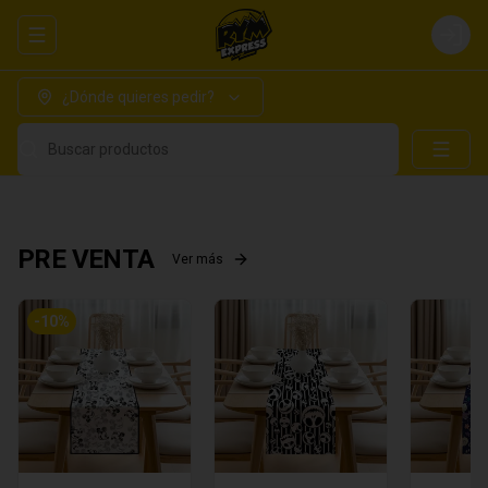
Abrir menu de navegación
Login
¿Dónde quieres pedir?
Buscar productos
PRE VENTA
Ver más
-
10
%