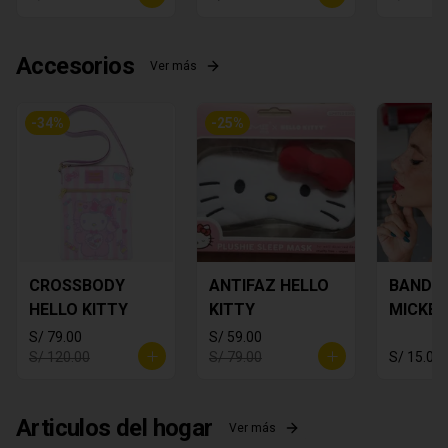
Accesorios
Ver más
-
34
%
-
25
%
CROSSBODY
ANTIFAZ HELLO
BANDA
HELLO KITTY
KITTY
MICKEY
S/ 79.00
S/ 59.00
S/ 120.00
S/ 79.00
S/ 15.00
Articulos del hogar
Ver más