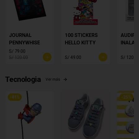
JOURNAL
100 STICKERS
AUDIF
PENNYWHISE
HELLO KITTY
INALAM
Star Wa
S/ 79.00
Yoda
S/ 120.00
S/ 49.00
S/ 120.0
Tecnologia
Ver más
-
41
%
-
25
%