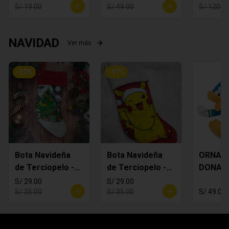
S/ 19.00
S/ 49.00
S/ 120.0
NAVIDAD
Ver más
-
17
%
-
17
%
Bota Navideña
Bota Navideña
ORNAM
de Terciopelo -
de Terciopelo -
DONAL
MANDALORIAN
Pikachi
S/ 29.00
S/ 29.00
S/ 35.00
S/ 35.00
S/ 49.00