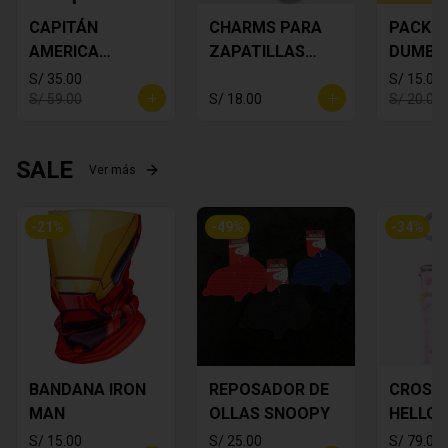
CAPITÁN
CHARMS PARA
PACK S 
AMERICA
ZAPATILLAS
DUMBO 
DECORATIVO
MICKEY PACK X
S/ 35.00
S/ 15.00
6
S/ 59.00
S/ 18.00
S/ 20.00
SALE
Ver más
-
21
%
-
49
%
-
34
%
BANDANA IRON
REPOSADOR DE
CROSS
MAN
OLLAS SNOOPY
HELLO 
S/ 15.00
S/ 25.00
S/ 79.00