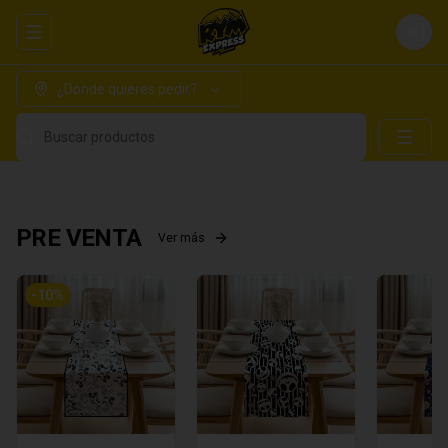
Abrir menu de navegación
Login
¿Dónde quieres pedir?
Buscar productos
PRE VENTA
Ver más
-
10
%