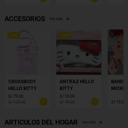
ACCESORIOS
Ver más
-
34
%
-
25
%
CROSSBODY
ANTIFAZ HELLO
BANDA
HELLO KITTY
KITTY
MICKEY
S/ 79.00
S/ 59.00
S/ 120.00
S/ 79.00
S/ 15.00
ARTICULOS DEL HOGAR
Ver más