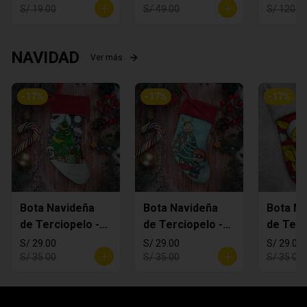
S/ 19.00
S/ 49.00
S/ 120.0
NAVIDAD
Ver más
-
17
%
-
17
%
-
17
%
Bota Navideña
Bota Navideña
Bota Na
de Terciopelo -
de Terciopelo -
de Terc
MANDALORIAN
Rugrats
Pikachi
S/ 29.00
S/ 29.00
S/ 29.00
S/ 35.00
S/ 35.00
S/ 35.00