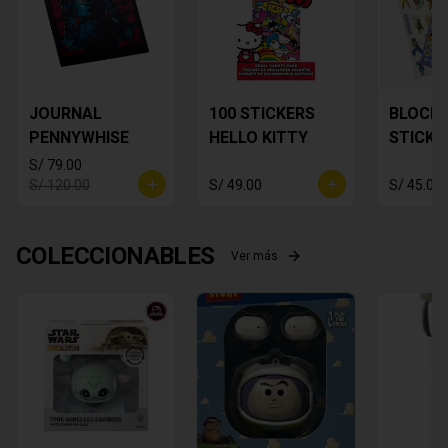
JOURNAL
100 STICKERS
BLOCK 
PENNYWHISE
HELLO KITTY
STICKE
DRAGON
S/ 79.00
S/ 120.00
S/ 49.00
S/ 45.00
COLECCIONABLES
Ver más