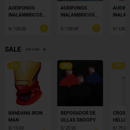
AUDIFONOS
AUDIFONOS
AUDIF
INALAMBRICOS
INALAMBRICOS
INALAM
Star Wars Baby
BUZZ
SNOOP
Yoda
LIGHTYEAR
S/ 120.00
S/ 120.00
S/ 120.0
SALE
Ver más
-
21
%
-
49
%
-
34
%
BANDANA IRON
REPOSADOR DE
CROSS
MAN
OLLAS SNOOPY
HELLO 
S/ 15.00
S/ 25.00
S/ 79.00