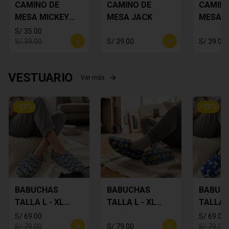
CAMINO DE
CAMINO DE
CAMINO
MESA MICKEY
MESA JACK
MESA 
PLOMO
FLORES
S/ 35.00
S/ 39.00
S/ 39.00
S/ 39.00
VESTUARIO
Ver más
-
13
%
-
13
%
BABUCHAS
BABUCHAS
BABUC
TALLA L - XL
TALLA L - XL
TALLA L
MICKEY
SONIC
SNOOP
S/ 69.00
S/ 69.00
S/ 79.00
S/ 79.00
S/ 79.00