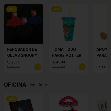
-
49
%
-
40
%
REPOSADOR DE
TOMA TODO
APOYA
OLLAS SNOOPY
HARRY POTTER
PARA C
MICKEY
S/ 25.00
S/ 45.00
S/ 49.00
S/ 75.00
S/ 99.00
OFICINA
Ver más
-
34
%