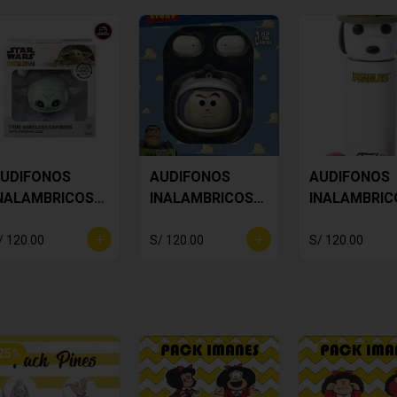
UDIFONOS
AUDIFONOS
AUDIFONOS
NALAMBRICOS
INALAMBRICOS
INALAMBRIC
tar Wars Baby
BUZZ
SNOOPY
oda
LIGHTYEAR
/ 120.00
S/ 120.00
S/ 120.00
25
%