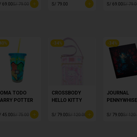
/ 69.00
S/ 79.00
S/ 79.00
S/ 69.00
S/ 79.
40
%
-
34
%
-
34
%
OMA TODO
CROSSBODY
JOURNAL
ARRY POTTER
HELLO KITTY
PENNYWHIS
/ 45.00
S/ 75.00
S/ 79.00
S/ 120.00
S/ 79.00
S/ 120