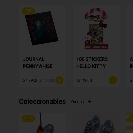
-
34
%
JOURNAL
100 STICKERS
A
PENNYWHISE
HELLO KITTY
I
S
Y
S/ 79.00
S/ 120.00
S/ 49.00
S
Coleccionables
Ver más
-
41
%
-