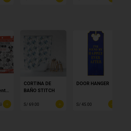
CORTINA DE
DOOR HANGER
ento
BAÑO STITCH
00
S/ 69.00
S/ 45.00
S