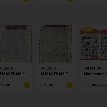
-
54
%
OLSA DE
BOLSA DE
Bolsas de
LMACENAMIEN
ALMACENAMIEN
Almacenami
O - POOH
TO - POOH
Mickey
/ 45.00
S/ 45.00
S/ 16.00
S/ 35.