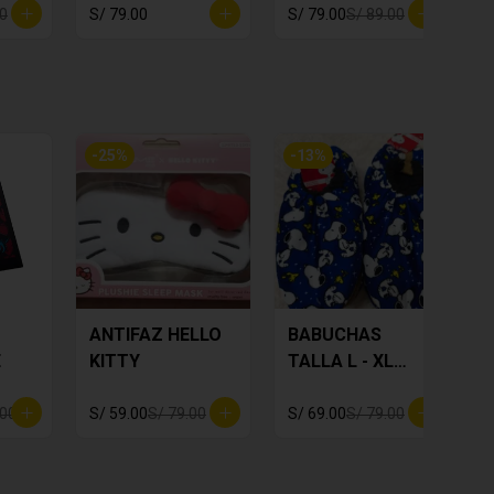
00
S/ 79.00
S/ 79.00
S/ 89.00
S
-
25
%
-
13
%
ANTIFAZ HELLO
BABUCHAS
E
KITTY
TALLA L - XL
SNOOPY
.00
S/ 59.00
S/ 79.00
S/ 69.00
S/ 79.00
S