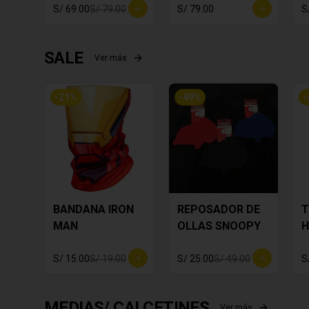
S/ 69.00
S/ 79.00
S/ 79.00
S
SALE
Ver más
-
21
%
-
49
%
-
BANDANA IRON
REPOSADOR DE
T
MAN
OLLAS SNOOPY
H
S/ 15.00
S/ 19.00
S/ 25.00
S/ 49.00
S
MEDIAS/ CALCETINES
Ver más