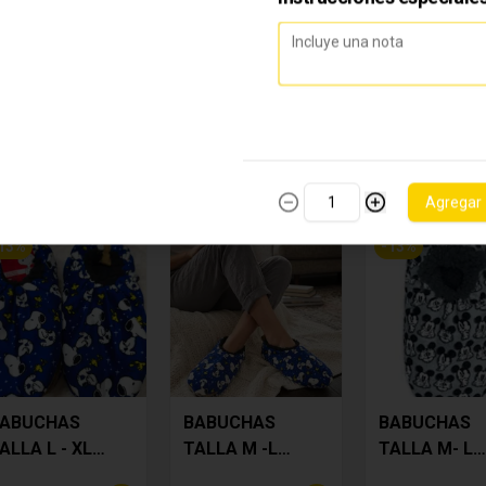
ABUCHAS
BABUCHAS
BABUCHAS
ALLA L - XL
TALLA L - XL
TALLA M -L
ONIC
SNOOPY
SONIC
/ 79.00
S/ 69.00
S/ 79.00
S/ 79.00
Agregar
13
%
-
13
%
ABUCHAS
BABUCHAS
BABUCHAS
ALLA L - XL
TALLA M -L
TALLA M- L
NOOPY
SONIC
MICKEY