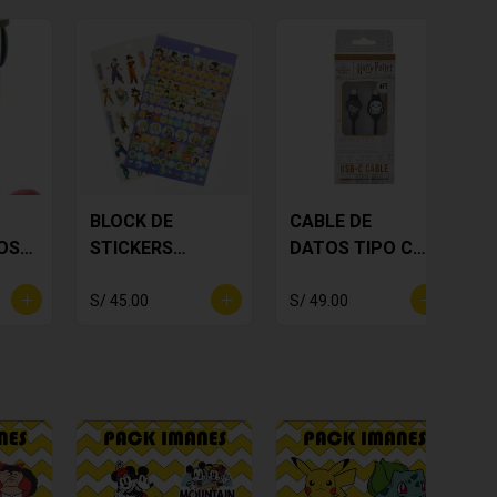
BLOCK DE
CABLE DE
OS
STICKERS
DATOS TIPO C
DRAGON BALL Z
HARRY POTTER
S/ 45.00
S/ 49.00
S