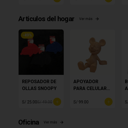
Articulos del hogar
Ver más
-
49
%
REPOSADOR DE
APOYADOR
B
OLLAS SNOOPY
PARA CELULAR
A
MICKEY MOUSE
T
S/ 25.00
S/ 49.00
S/ 99.00
S
Oficina
Ver más