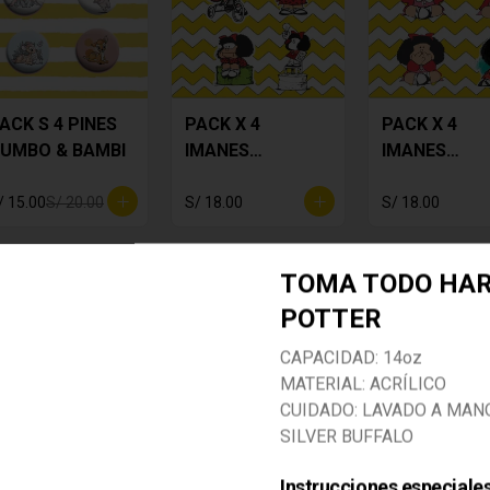
ACK S 4 PINES
PACK X 4
PACK X 4
UMBO & BAMBI
IMANES
IMANES
MAFALDA
MAFALDA 2
/ 15.00
S/ 20.00
S/ 18.00
S/ 18.00
TOMA TODO HA
POTTER
-
13
%
CAPACIDAD: 14oz
MATERIAL: ACRÍLICO
CUIDADO: LAVADO A MAN
SILVER BUFFALO
Instrucciones especiale