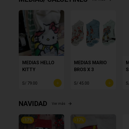
MEDIAS HELLO
MEDIAS MARIO
M
KITTY
BROS X 3
S
S/ 79.00
S/ 45.00
S
NAVIDAD
Ver más
-
17
%
-
17
%