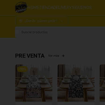
HOME
TIENDA
DELIVERY
SÍGUENOS
¿Dónde quieres pedir?
Buscar productos
PRE VENTA
Ver más
-
10
%