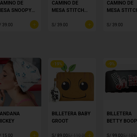
AMINO DE
CAMINO DE
CAMINO DE
ESA SNOOPY
MESA STITCH
MESA STITC
LORES
LILA
TROPICAL
/ 39.00
S/ 39.00
S/ 39.00
-
19
%
-
9
%
ANDANA
BILLETERA BABY
BILLETERA
ICKEY
GROOT
BETTY BOO
/ 15.00
S/ 89.00
S/ 110.00
S/ 99.00
S/ 109