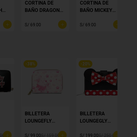
CORTINA DE
CORTINA DE
H
BAÑO DRAGON
BAÑO MICKEY
BALL
MOUSE
S/ 69.00
S/ 69.00
S
-
38
%
-
20
%
BILLETERA
BILLETERA
P
LOUNGEFLY
LOUNGEGLY
WINNIE THE
MINNIE MOUSE
POOH
.00
S/ 99.00
S/ 159.00
S/ 199.00
S/ 250.00
S