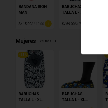
BANDANA IRON
BABUCHAS
B
MAN
TALLA L - XL
T
MICKEY
S
S/ 15.00
S/ 19.00
S/ 69.00
S/ 79.00
S
Mujeres
Ver más
-
13
%
-
BABUCHAS
BABUCHAS
B
TALLA L - XL
TALLA L - XL
T
MICKEY
SONIC
S