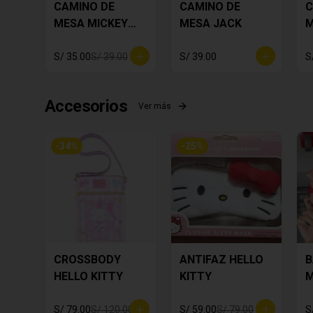
CAMINO DE
CAMINO DE
C
MESA MICKEY
MESA JACK
M
PLOMO
F
S/ 35.00
S/ 39.00
S/ 39.00
S
Accesorios
Ver más
-
34
%
-
25
%
CROSSBODY
ANTIFAZ HELLO
B
HELLO KITTY
KITTY
M
S/ 79.00
S/ 120.00
S/ 59.00
S/ 79.00
S