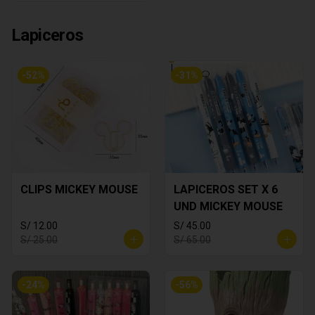
Lapiceros
-
52
%
-
31
%
CLIPS MICKEY MOUSE
LAPICEROS SET X 6
UND MICKEY MOUSE
S/ 12.00
S/ 45.00
S/ 25.00
S/ 65.00
-
24
%
-
56
%