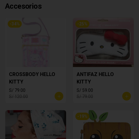
Accesorios
-
34
%
-
25
%
CROSSBODY HELLO
ANTIFAZ HELLO
KITTY
KITTY
S/ 79.00
S/ 59.00
S/ 120.00
S/ 79.00
-
19
%