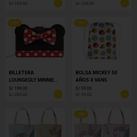
S/ 109.00
S/ 159.00
-
20
%
-
25
%
BILLETERA
BOLSA MICKEY 50
LOUNGEGLY MINNIE
AÑOS X VANS
MOUSE
S/ 199.00
S/ 59.00
S/ 250.00
S/ 79.00
-
20
%