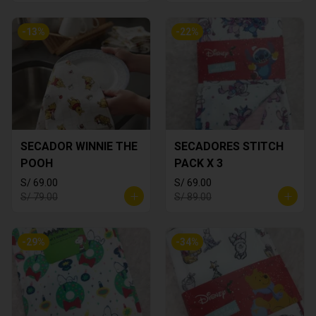
-
13
%
-
22
%
SECADOR WINNIE THE
SECADORES STITCH
POOH
PACK X 3
S/ 69.00
S/ 69.00
S/ 79.00
S/ 89.00
-
29
%
-
34
%