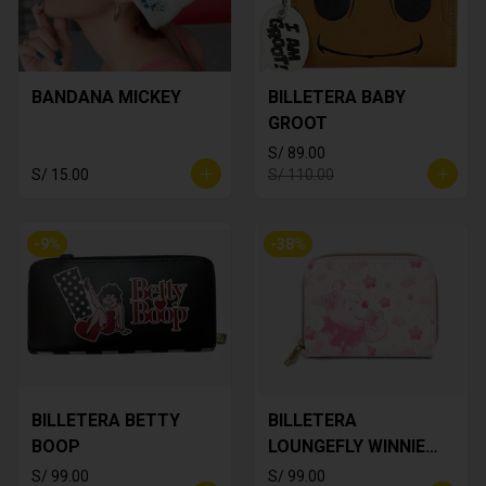
BANDANA MICKEY
BILLETERA BABY
GROOT
S/ 89.00
S/ 15.00
S/ 110.00
-
9
%
-
38
%
BILLETERA BETTY
BILLETERA
BOOP
LOUNGEFLY WINNIE
THE POOH
S/ 99.00
S/ 99.00