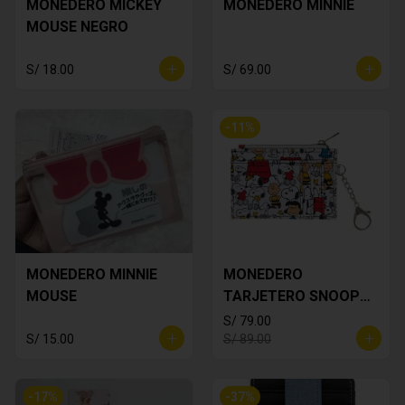
MONEDERO MICKEY
MONEDERO MINNIE
MOUSE NEGRO
S/ 18.00
S/ 69.00
-
11
%
MONEDERO MINNIE
MONEDERO
MOUSE
TARJETERO SNOOPY
BLANCO
S/ 79.00
S/ 15.00
S/ 89.00
-
17
%
-
37
%