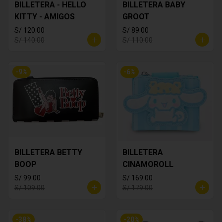
BILLETERA - HELLO
BILLETERA BABY
KITTY - AMIGOS
GROOT
S/ 120.00
S/ 89.00
S/ 140.00
S/ 110.00
-
9
%
-
6
%
BILLETERA BETTY
BILLETERA
BOOP
CINAMOROLL
S/ 99.00
S/ 169.00
S/ 109.00
S/ 179.00
-
38
%
-
20
%