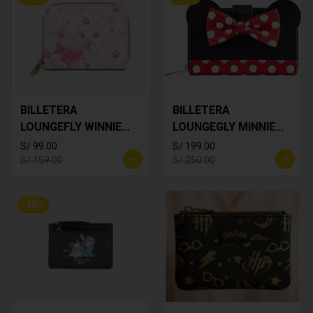
BILLETERA
BILLETERA
LOUNGEFLY WINNIE
LOUNGEGLY MINNIE
THE POOH
MOUSE
S/ 99.00
S/ 199.00
S/ 159.00
S/ 250.00
-
40
%