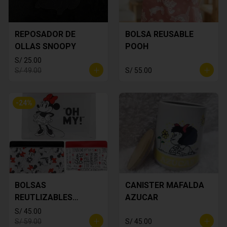
REPOSADOR DE
BOLSA REUSABLE
OLLAS SNOOPY
POOH
S/ 25.00
S/ 49.00
S/ 55.00
-
24
%
BOLSAS
CANISTER MAFALDA
REUTLIZABLES
AZUCAR
MINNIE MOUSE
S/ 45.00
S/ 59.00
S/ 45.00