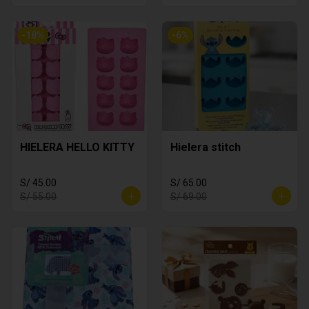
-
18
%
-
6
%
HIELERA HELLO KITTY
Hielera stitch
S/ 45.00
S/ 65.00
S/ 55.00
S/ 69.00