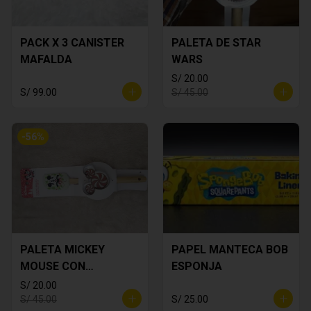
PACK X 3 CANISTER
PALETA DE STAR
MAFALDA
WARS
S/ 20.00
S/ 99.00
S/ 45.00
-
56
%
PALETA MICKEY
PAPEL MANTECA BOB
MOUSE CON
ESPONJA
CORTADOR DE
S/ 20.00
GALLETA
S/ 45.00
S/ 25.00