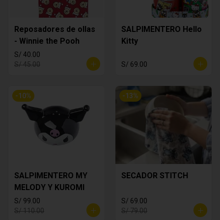
Reposadores de ollas
SALPIMENTERO Hello
- Winnie the Pooh
Kitty
S/ 40.00
S/ 45.00
S/ 69.00
-
10
%
-
13
%
SALPIMENTERO MY
SECADOR STITCH
MELODY Y KUROMI
S/ 99.00
S/ 69.00
S/ 110.00
S/ 79.00