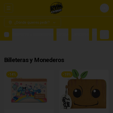
Abrir menu de navegación
Login
¿Dónde quieres pedir?
Billeteras y Monederos
Cocina
Lapiceros
PRE VENTA
Billeteras y Monederos
-
14
%
-
19
%