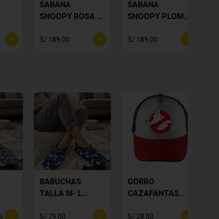
SABANA
SABANA
SNOOPY ROSA 2
SNOOPY PLOMO
PLAZAS
2 PLAZAS
S/ 189.00
S/ 189.00
S
BABUCHAS
GORRO
TALLA M- L
CAZAFANTASMA
SNOOPY
(AZUL)
00
S/ 79.00
S/ 28.00
S