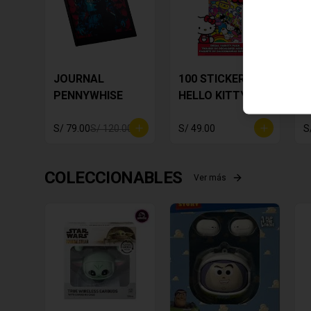
JOURNAL
100 STICKERS
B
PENNYWHISE
HELLO KITTY
S
D
S/ 79.00
S/ 120.00
S/ 49.00
S
COLECCIONABLES
Ver más