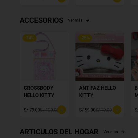
ACCESORIOS
Ver más
-
34
%
-
25
%
CROSSBODY
ANTIFAZ HELLO
B
HELLO KITTY
KITTY
M
S/ 79.00
S/ 120.00
S/ 59.00
S/ 79.00
S
ARTICULOS DEL HOGAR
Ver más