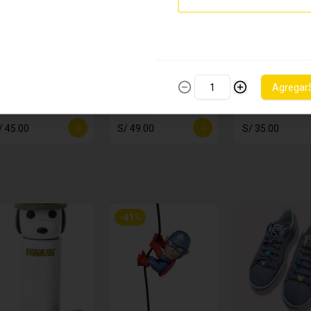
LOCK DE
CABLE DE
CARTUCHER
Agregar
TICKERS
DATOS TIPO C
JACK
RAGON BALL Z
HARRY POTTER
SKELLINGTO
/ 45.00
S/ 49.00
S/ 35.00
-
41
%