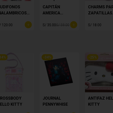
UDIFONOS
CAPITÁN
CHARMS PA
NALAMBRICOS
AMERICA
ZAPATILLAS
NOOPY
DECORATIVO
MICKEY PAC
6
/ 120.00
S/ 35.00
S/ 59.00
S/ 18.00
34
%
-
34
%
-
25
%
ROSSBODY
JOURNAL
ANTIFAZ HE
ELLO KITTY
PENNYWHISE
KITTY