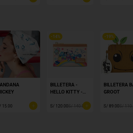
-
14
%
-
19
%
ANDANA
BILLETERA -
BILLETERA 
ICKEY
HELLO KITTY -
GROOT
AMIGOS
/ 15.00
S/ 120.00
S/ 140.00
S/ 89.00
S/ 110