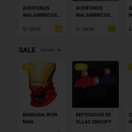
AUDIFONOS
AUDIFONOS
A
INALAMBRICOS
INALAMBRICOS
I
Star Wars Baby
BUZZ
S
Yoda
LIGHTYEAR
S/ 120.00
S/ 120.00
S
SALE
Ver más
-
21
%
-
49
%
-
BANDANA IRON
REPOSADOR DE
C
MAN
OLLAS SNOOPY
H