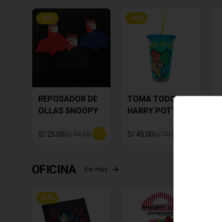
-
49
%
-
40
%
REPOSADOR DE
TOMA TODO
A
OLLAS SNOOPY
HARRY POTTER
P
M
S/ 25.00
S/ 49.00
S/ 45.00
S/ 75.00
S
OFICINA
Ver más
-
34
%