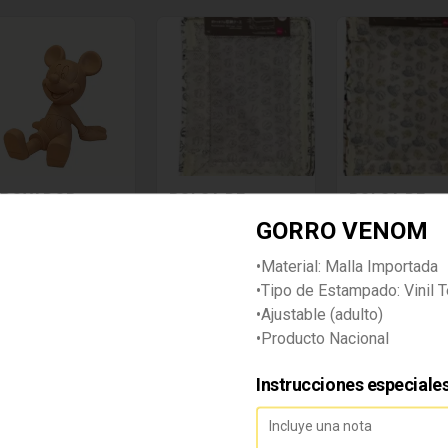
POYADOR
BOLSA DE
BOLSA DE
ARA CELULAR
ALMACENAMIEN
ALMACENAM
GORRO VENOM
ICKEY MOUSE
TO - POOH
TO - POOH
•Material: Malla Importada
/ 99.00
S/ 45.00
S/ 45.00
•Tipo de Estampado: Vinil T
•Ajustable (adulto)
•Producto Nacional
Instrucciones especiale