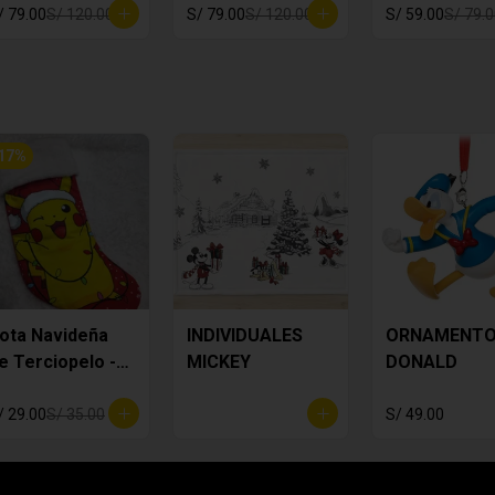
/ 79.00
S/ 120.00
S/ 79.00
S/ 120.00
S/ 59.00
S/ 79.
17
%
ota Navideña
INDIVIDUALES
ORNAMENT
e Terciopelo -
MICKEY
DONALD
ikachi
/ 29.00
S/ 35.00
S/ 49.00