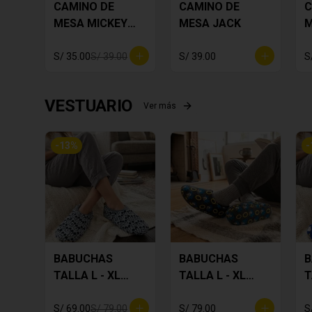
CAMINO DE
CAMINO DE
C
MESA MICKEY
MESA JACK
M
PLOMO
F
S/ 35.00
S/ 39.00
S/ 39.00
S
VESTUARIO
Ver más
-
13
%
-
BABUCHAS
BABUCHAS
B
TALLA L - XL
TALLA L - XL
T
MICKEY
SONIC
S
S/ 69.00
S/ 79.00
S/ 79.00
S