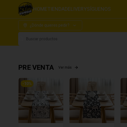
HOME
TIENDA
DELIVERY
SÍGUENOS
¿Dónde quieres pedir?
Buscar productos
PRE VENTA
Ver más
-
10
%