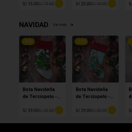
S/ 15.00
S/ 19.00
S/ 25.00
S/ 49.00
S
NAVIDAD
Ver más
-
17
%
-
17
%
-
Bota Navideña
Bota Navideña
B
de Terciopelo -
de Terciopelo -
d
MANDALORIAN
Rugrats
P
S/ 29.00
S/ 35.00
S/ 29.00
S/ 35.00
S