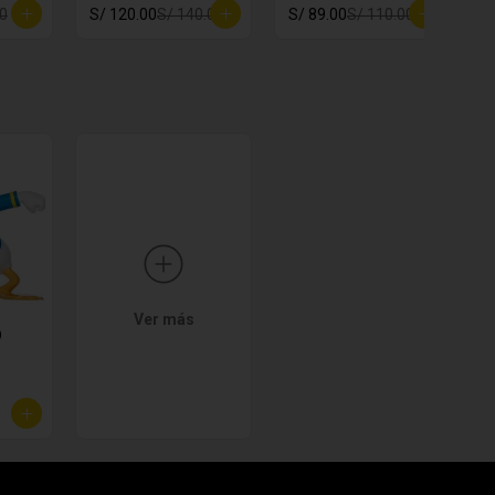
00
S/ 120.00
S/ 140.00
S/ 89.00
S/ 110.00
S
Ver más
O