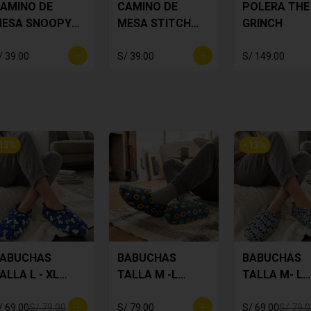
AMINO DE
CAMINO DE
POLERA THE
ESA SNOOPY
MESA STITCH
GRINCH
LORES
LILA
/ 39.00
S/ 39.00
S/ 149.00
13
%
-
13
%
ABUCHAS
BABUCHAS
BABUCHAS
ALLA L - XL
TALLA M -L
TALLA M- L
NOOPY
SONIC
MICKEY
/ 69.00
S/ 79.00
S/ 79.00
S/ 69.00
S/ 79.