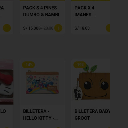
RA
PACK S 4 PINES
PACK X 4
DUMBO & BAMBI
IMANES
K X
MAFALDA
S/ 15.00
S/ 20.00
S/ 18.00
S
-
14
%
-
19
%
LLO
BILLETERA -
BILLETERA BABY
HELLO KITTY -
GROOT
AMIGOS