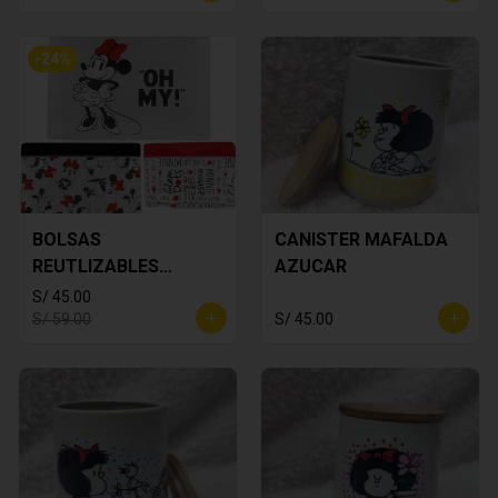
-
24
%
BOLSAS
CANISTER MAFALDA
REUTLIZABLES
AZUCAR
MINNIE MOUSE
S/ 45.00
S/ 59.00
S/ 45.00