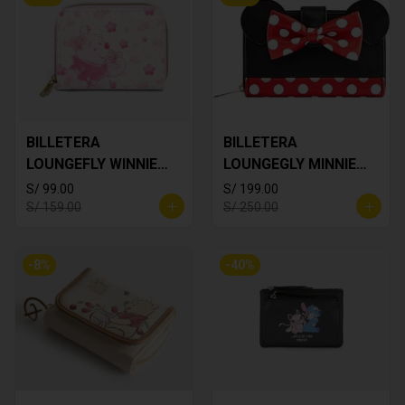
BILLETERA
BILLETERA
LOUNGEFLY WINNIE
LOUNGEGLY MINNIE
THE POOH
MOUSE
S/ 99.00
S/ 199.00
S/ 159.00
S/ 250.00
-
8
%
-
40
%