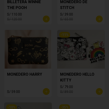
BILLETERA WINNIE
MONEDERO DE
THE POOH
STITCH
S/ 110.00
S/ 39.00
S/ 120.00
S/ 65.00
-
11
%
MONEDERO HARRY
MONEDERO HELLO
KITTY
S/ 79.00
S/ 59.00
S/ 89.00
-
10
%
-
35
%