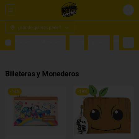
Abrir menu de navegación
Login
¿Dónde quieres pedir?
Billeteras y Monederos
Cocina
Lapiceros
PRE VENTA
Billeteras y Monederos
-
14
%
-
19
%