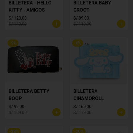
BILLETERA - HELLO
BILLETERA BABY
KITTY - AMIGOS
GROOT
S/ 120.00
S/ 89.00
S/ 140.00
S/ 110.00
-
9
%
-
6
%
BILLETERA BETTY
BILLETERA
BOOP
CINAMOROLL
S/ 99.00
S/ 169.00
S/ 109.00
S/ 179.00
-
38
%
-
20
%