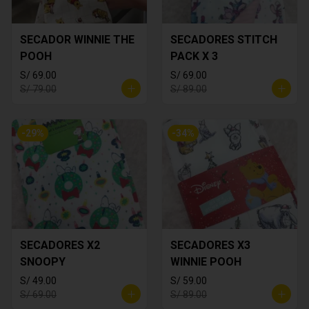
SECADOR WINNIE THE
SECADORES STITCH
POOH
PACK X 3
S/ 69.00
S/ 69.00
S/ 79.00
S/ 89.00
-
29
%
-
34
%
SECADORES X2
SECADORES X3
SNOOPY
WINNIE POOH
S/ 49.00
S/ 59.00
S/ 69.00
S/ 89.00