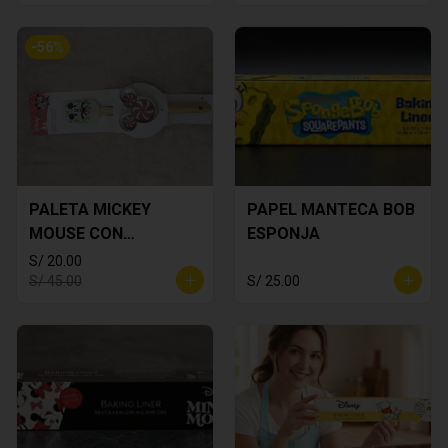
-
56
%
PALETA MICKEY
PAPEL MANTECA BOB
MOUSE CON
ESPONJA
CORTADOR DE
S/ 20.00
GALLETA
S/ 45.00
S/ 25.00