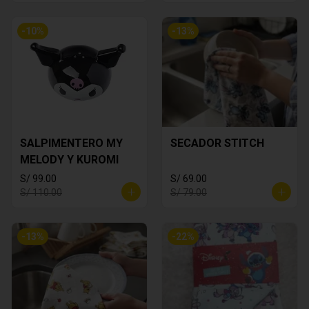
-
10
%
-
13
%
SALPIMENTERO MY
SECADOR STITCH
MELODY Y KUROMI
S/ 99.00
S/ 69.00
S/ 110.00
S/ 79.00
-
13
%
-
22
%