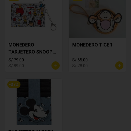
MONEDERO
MONEDERO TIGER
TARJETERO SNOOPY
BLANCO
S/ 79.00
S/ 65.00
S/ 89.00
S/ 78.00
-
37
%