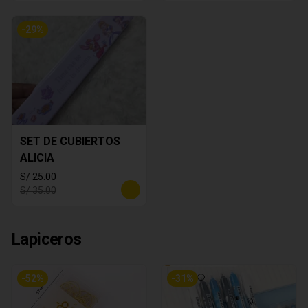
-
29
%
SET DE CUBIERTOS
ALICIA
S/ 25.00
S/ 35.00
Lapiceros
-
52
%
-
31
%