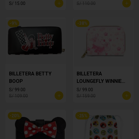
S/ 15.00
S/ 110.00
-
9
%
-
38
%
BILLETERA BETTY
BILLETERA
BOOP
LOUNGEFLY WINNIE
THE POOH
S/ 99.00
S/ 99.00
S/ 109.00
S/ 159.00
-
20
%
-
25
%