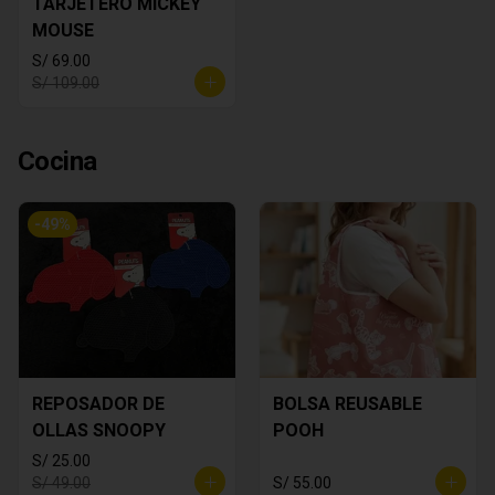
TARJETERO MICKEY
MOUSE
S/ 69.00
S/ 109.00
Cocina
-
49
%
REPOSADOR DE
BOLSA REUSABLE
OLLAS SNOOPY
POOH
S/ 25.00
S/ 49.00
S/ 55.00