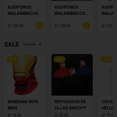
AUDIFONOS
AUDIFONOS
AUDIF
INALAMBRICOS
INALAMBRICOS
INALAM
Star Wars Baby
BUZZ
SNOOP
Yoda
LIGHTYEAR
S/ 120.00
S/ 120.00
S/ 120.0
SALE
Ver más
-
21
%
-
49
%
-
34
%
BANDANA IRON
REPOSADOR DE
CROSS
MAN
OLLAS SNOOPY
HELLO 
S/ 15.00
S/ 25.00
S/ 79.00