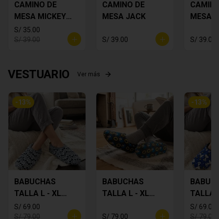
CAMINO DE
CAMINO DE
CAMINO
MESA MICKEY
MESA JACK
MESA 
PLOMO
FLORES
S/ 35.00
S/ 39.00
S/ 39.00
S/ 39.00
VESTUARIO
Ver más
-
13
%
-
13
%
BABUCHAS
BABUCHAS
BABUC
TALLA L - XL
TALLA L - XL
TALLA L
MICKEY
SONIC
SNOOP
S/ 69.00
S/ 69.00
S/ 79.00
S/ 79.00
S/ 79.00