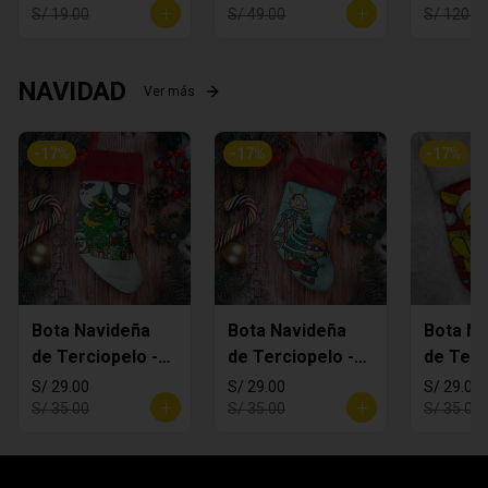
S/ 19.00
S/ 49.00
S/ 120.0
NAVIDAD
Ver más
-
17
%
-
17
%
-
17
%
Bota Navideña
Bota Navideña
Bota Na
de Terciopelo -
de Terciopelo -
de Terc
MANDALORIAN
Rugrats
Pikachi
S/ 29.00
S/ 29.00
S/ 29.00
S/ 35.00
S/ 35.00
S/ 35.00