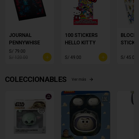
JOURNAL
100 STICKERS
BLOCK 
PENNYWHISE
HELLO KITTY
STICKE
DRAGON
S/ 79.00
S/ 120.00
S/ 49.00
S/ 45.00
COLECCIONABLES
Ver más