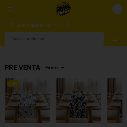
Abrir menu de navegación
Login
¿Dónde quieres pedir?
Buscar productos
PRE VENTA
Ver más
-
10
%