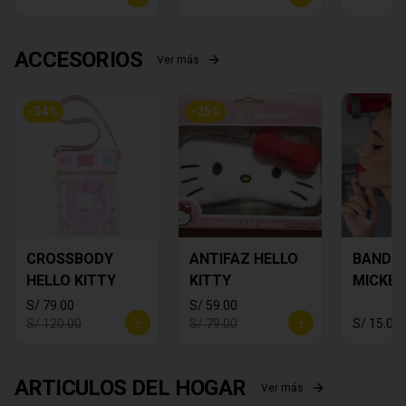
ACCESORIOS
Ver más
-
34
%
-
25
%
CROSSBODY
ANTIFAZ HELLO
BANDA
HELLO KITTY
KITTY
MICKEY
S/ 79.00
S/ 59.00
S/ 120.00
S/ 79.00
S/ 15.00
ARTICULOS DEL HOGAR
Ver más