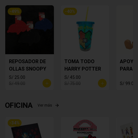
-
49
%
-
40
%
REPOSADOR DE
TOMA TODO
APOYA
OLLAS SNOOPY
HARRY POTTER
PARA C
MICKEY
S/ 25.00
S/ 45.00
S/ 49.00
S/ 75.00
S/ 99.00
OFICINA
Ver más
-
34
%